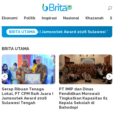
Loncat
Menu
ke
Mobile
konten
Ekonomi
Politik
Inspirasi
Nasional
Khazanah
Su
Raih Juara I Jamsostek Award 2026 Sulawesi Tengah
BRITA UTAMA
BRITA UTAMA
‹
›
Serap Ribuan Tenaga
PT IMIP dan Dinas
Lokal, PT CPM Raih Juara I
Pendidikan Morowali
Jamsostek Award 2026
Tingkatkan Kapasitas 61
Sulawesi Tengah
Kepala Sekolah di
Bahodopi