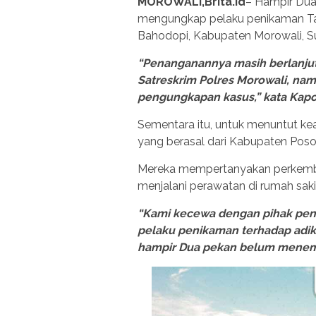
MOROWALI,Brita.id
– Hampir Dua 
mengungkap pelaku penikaman Tak
Bahodopi, Kabupaten Morowali, S
“Penanganannya masih berlanjut,
Satreskrim Polres Morowali, nam
pengungkapan kasus,” kata Kapo
Sementara itu, untuk menuntut kead
yang berasal dari Kabupaten Pos
Mereka mempertanyakan perkemb
menjalani perawatan di rumah saki
“Kami kecewa dengan pihak pen
pelaku penikaman terhadap adik 
hampir Dua pekan belum menemu