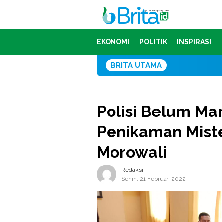
Loncat
ke
konten
EKONOMI
POLITIK
INSPIRASI
BRITA UTAMA
Serap Ribuan
Polisi Belum M
Penikaman Miste
Morowali
Redaksi
Senin, 21 Februari 2022