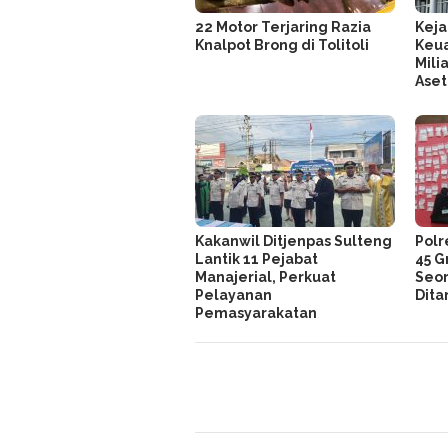
22 Motor Terjaring Razia
Keja
Knalpot Brong di Tolitoli
Keu
Mili
Ase
Kakanwil Ditjenpas Sulteng
Polr
Lantik 11 Pejabat
45 G
Manajerial, Perkuat
Seo
Pelayanan
Dita
Pemasyarakatan