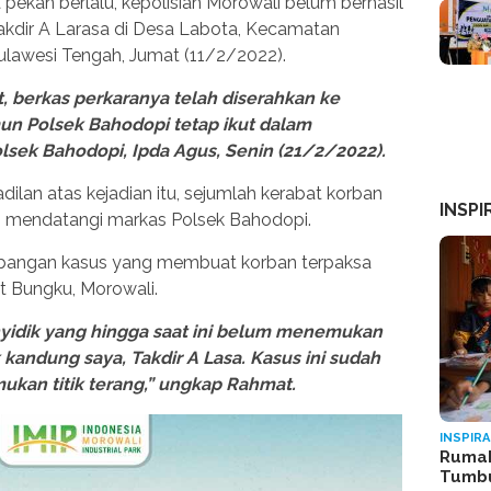
pekan berlalu, kepolisian Morowali belum berhasil
dir A Larasa di Desa Labota, Kecamatan
ulawesi Tengah, Jumat (11/2/2022).
 berkas perkaranya telah diserahkan ke
un Polsek Bahodopi tetap ikut dalam
lsek Bahodopi, Ipda Agus, Senin (21/2/2022).
ilan atas kejadian itu, sejumlah kerabat korban
INSPI
o mendatangi markas Polsek Bahodopi.
angan kasus yang membuat korban terpaksa
t Bungku, Morowali.
yidik yang hingga saat ini belum menemukan
kandung saya, Takdir A Lasa. Kasus ini sudah
kan titik terang,” ungkap Rahmat.
INSPIRA
Rumah
Tumb