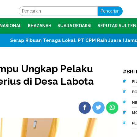
Pencarian
NASIONAL
KHAZANAH
SUARA REDAKSI
SEPUTAR SULTEN
 Tenaga Lokal, PT CPM Raih Juara I Jamsostek Award 202
ampu Ungkap Pelaku
#BRI
rius di Desa Labota
P
P
N
M
P