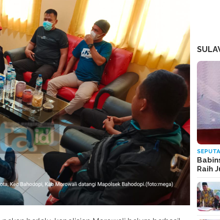
SULA
SEPUTA
Babin
Raih 