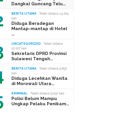
Dangkal Guncang Telu…
2
BERITA UTAMA
Telah dibaca 14,164
kali
Diduga Beradegan
Mantap-mantap di Hotel
…
3
UNCATEGORIZED
Telah dibaca
10,107 kali
Sekretaris DPRD Provinsi
Sulawesi Tengah…
4
BERITA UTAMA
Telah dibaca 9,697
kali
Diduga Lecehkan Wanita
di Morowali Utara…
5
KRIMINAL
Telah dibaca 9,037 kali
Polisi Belum Mampu
Ungkap Pelaku Penikam…