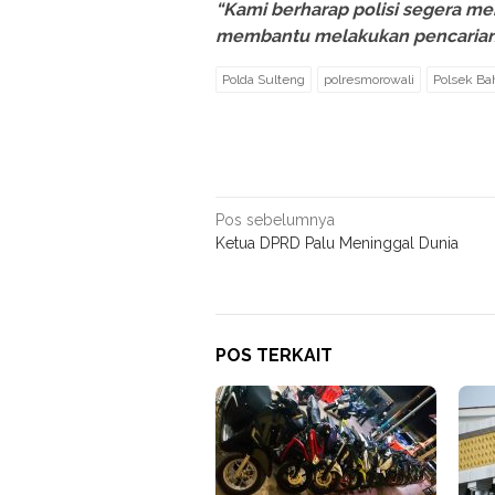
“Kami berharap polisi segera m
membantu melakukan pencarian 
Polda Sulteng
polresmorowali
Polsek Ba
Navigasi
Pos sebelumnya
Ketua DPRD Palu Meninggal Dunia
pos
POS TERKAIT