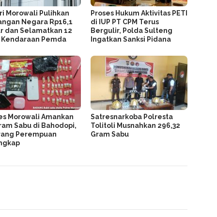
ri Morowali Pulihkan
Proses Hukum Aktivitas PETI
angan Negara Rp16,1
di IUP PT CPM Terus
ar dan Selamatkan 12
Bergulir, Polda Sulteng
t Kendaraan Pemda
Ingatkan Sanksi Pidana
es Morowali Amankan
Satresnarkoba Polresta
ram Sabu di Bahodopi,
Tolitoli Musnahkan 296,32
rang Perempuan
Gram Sabu
ngkap