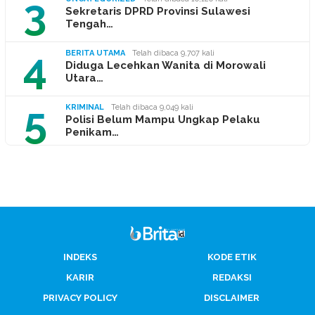
3
Sekretaris DPRD Provinsi Sulawesi
Tengah…
4
BERITA UTAMA
Telah dibaca 9,707 kali
Diduga Lecehkan Wanita di Morowali
Utara…
5
KRIMINAL
Telah dibaca 9,049 kali
Polisi Belum Mampu Ungkap Pelaku
Penikam…
INDEKS
KODE ETIK
KARIR
REDAKSI
PRIVACY POLICY
DISCLAIMER