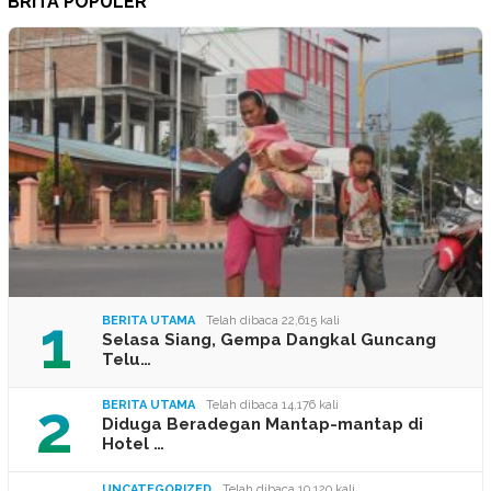
BRITA POPULER
1
BERITA UTAMA
Telah dibaca 22,615 kali
Selasa Siang, Gempa Dangkal Guncang
Telu…
2
BERITA UTAMA
Telah dibaca 14,176 kali
Diduga Beradegan Mantap-mantap di
Hotel …
UNCATEGORIZED
Telah dibaca 10,120 kali