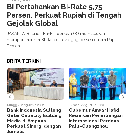
Sabtu, 25 Juli 2026
BI Pertahankan BI-Rate 5,75
Persen, Perkuat Rupiah di Tengah
Gejolak Global
JAKARTA, Brita.id– Bank Indonesia (BI) memutuskan
mempertahankan BI-Rate di level 5,75 persen dalam Rapat
Dewan
BRITA TERKINI
‹
›
Minggu, 2 Agustus 2026
Jumat, 7 Agustus 2026
J
Bank Indonesia Sulteng
Gubernur Anwar Hafid
Gelar Capacity Building
Resmikan Penerbangan
Media di Ampana,
Internasional Perdana
Perkuat Sinergi dengan
Palu–Guangzhou
Jurnalis