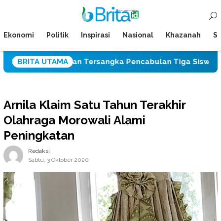
Loncat
Menu
ke
Mobile
konten
Ekonomi
Politik
Inspirasi
Nasional
Khazanah
Su
baskan Tersangka Pencabulan Tiga Siswi SD
BRITA UTAMA
Serap 
Arnila Klaim Satu Tahun Terakhir
Olahraga Morowali Alami
Peningkatan
Redaksi
Sabtu, 3 Oktober 2020