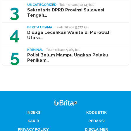
3
UNCATEGORIZED
Telah dibaca 10,143 kali
Sekretaris DPRD Provinsi Sulawesi
Tengah…
4
BERITA UTAMA
Telah dibaca 9,727 kali
Diduga Lecehkan Wanita di Morowali
Utara…
5
KRIMINAL
Telah dibaca 9,069 kali
Polisi Belum Mampu Ungkap Pelaku
Penikam…
INDEKS
KODE ETIK
KARIR
REDAKSI
PRIVACY POLICY
DISCLAIMER