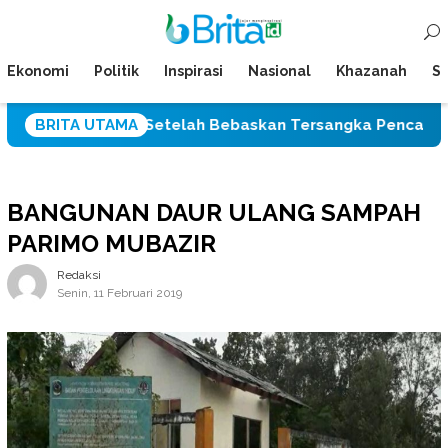
Loncat
Menu
ke
Mobile
konten
Ekonomi
Politik
Inspirasi
Nasional
Khazanah
Su
s Palu Setelah Bebaskan Tersangka Pencabulan Tiga Sisw
BRITA UTAMA
BANGUNAN DAUR ULANG SAMPAH
PARIMO MUBAZIR
Redaksi
Senin, 11 Februari 2019