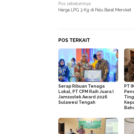
Navigasi
Pos sebelumnya
Harga LPG 3 Kg di Palu Barat Meroket
pos
POS TERKAIT
Serap Ribuan Tenaga
PT I
Lokal, PT CPM Raih Juara I
Pend
Jamsostek Award 2026
Ting
Sulawesi Tengah
Kepa
Bah