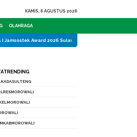
KAMIS, 6 AGUSTUS 2026
G
OLAHRAGA
stek Award 2026 Sulawesi Tengah
PT IMIP dan Dina
TATRENDING
ILKADASULTENG
OLRESMOROWALI
IKELMOROWALI
OROWALI
EMKABMOROWALI