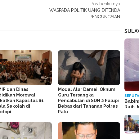
Pos berikutnya
WASPADA POLITIK UANG DITENDA
PENGUNGSIAN
SULA
MIP dan Dinas
Modal Atur Damai, Oknum
idikan Morowali
Guru Tersangka
SEPUTA
katkan Kapasitas 61
Pencabulan di SDN 2 Palupi
Babin
la Sekolah di
Bebas dari Tahanan Polres
Raih 
odopi
Palu