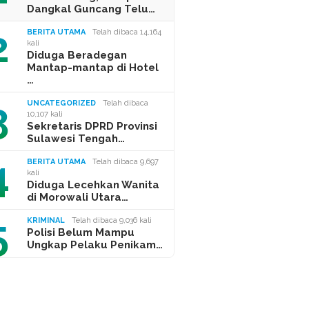
Dangkal Guncang Telu…
2
BERITA UTAMA
Telah dibaca 14,164
kali
Diduga Beradegan
Mantap-mantap di Hotel
…
3
UNCATEGORIZED
Telah dibaca
10,107 kali
Sekretaris DPRD Provinsi
Sulawesi Tengah…
4
BERITA UTAMA
Telah dibaca 9,697
kali
Diduga Lecehkan Wanita
di Morowali Utara…
5
KRIMINAL
Telah dibaca 9,036 kali
Polisi Belum Mampu
Ungkap Pelaku Penikam…