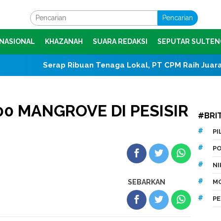
Pencarian
NASIONAL
KHAZANAH
SUARA REDAKSI
SEPUTAR SULTEN
Serap Ribuan Tenaga Lokal, PT CPM Raih Juara I Jamso
00 MANGROVE DI PESISIR
#BRI
P
P
N
SEBARKAN
M
P