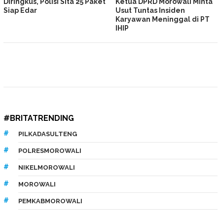
Diringkus, Polisi Sita 25 Paket
Ketua DPRD Morowali Minta
Siap Edar
Usut Tuntas Insiden
Karyawan Meninggal di PT
IHIP
#BRITATRENDING
PILKADASULTENG
POLRESMOROWALI
NIKELMOROWALI
MOROWALI
PEMKABMOROWALI