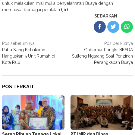
untuk melakukan misi mulia penyelamatan Buaya dengan
membawa berbagai peralatan.
(jir)
SEBARKAN
Navigasi
Pos sebelumnya
Pos berikutnya
Rabu Siang Kebakaran
Gubernur Longki: BKSDA
pos
Hanguskan 5 Unit Rumah di
Sulteng Ngarang Soal Perizinan
Kota Palu
Penangkapan Buaya
POS TERKAIT
Serap Ribuan Tenaga Lokal,
PT IMIP dan Dinas