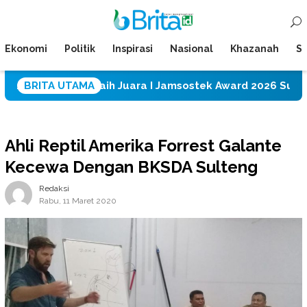
Loncat
Menu
ke
Mobile
konten
Ekonomi
Politik
Inspirasi
Nasional
Khazanah
Su
PT CPM Raih Juara I Jamsostek Award 2026 Sulawesi Teng
BRITA UTAMA
Ahli Reptil Amerika Forrest Galante
Kecewa Dengan BKSDA Sulteng
Redaksi
Rabu, 11 Maret 2020