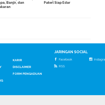
a, Banjir, dan
Paket Siap Edar
akaran
JARINGAN SOCIAL
Facebook
Instag
KARIR
RSS
Y
DISCLAIMER
FORM PENGADUAN
NG