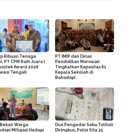
p Ribuan Tenaga
PT IMIP dan Dinas
l, PT CPM Raih Juara I
Pendidikan Morowali
ostek Award 2026
Tingkatkan Kapasitas 61
awesi Tengah
Kepala Sekolah di
Bahodopi
 Bekali Warga
Dua Pengedar Sabu Tolitoli
dopi Mitigasi Hadapi
Diringkus, Polisi Sita 25