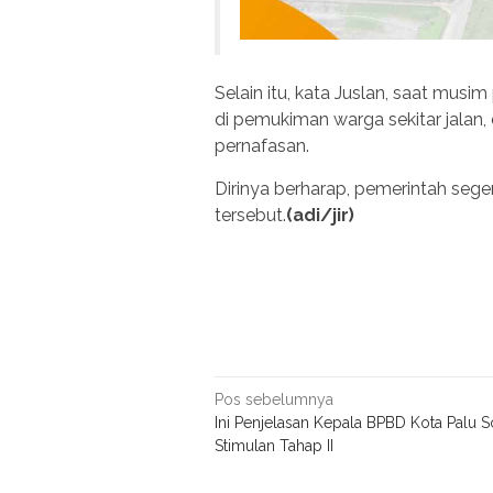
Selain itu, kata Juslan, saat musi
di pemukiman warga sekitar jala
pernafasan.
Dirinya berharap, pemerintah seg
tersebut.
(adi/jir)
Navigasi
Pos sebelumnya
Ini Penjelasan Kepala BPBD Kota Palu S
pos
Stimulan Tahap II