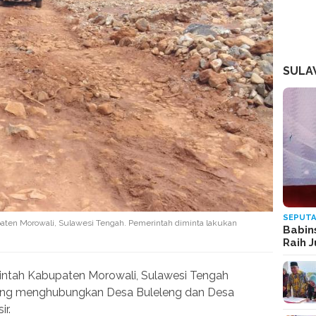
SULA
SEPUTA
paten Morowali, Sulawesi Tengah. Pemerintah diminta lakukan
Babin
Raih 
ntah Kabupaten Morowali, Sulawesi Tengah
yang menghubungkan Desa Buleleng dan Desa
r.