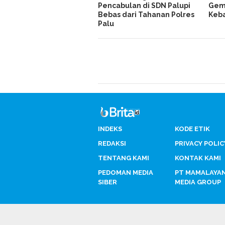
Pencabulan di SDN Palupi
Gemp
Bebas dari Tahanan Polres
Keb
Palu
INDEKS
KODE ETIK
REDAKSI
PRIVACY POLIC
TENTANG KAMI
KONTAK KAMI
PEDOMAN MEDIA
PT MAMALAYA
SIBER
MEDIA GROUP