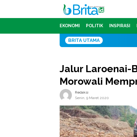
Loncat
ke
konten
EKONOMI
POLITIK
INSPIRASI
BRITA UTAMA
Sofyan Farid
Jalur Laroenai-
Morowali Mempr
Redaksi
Senin, 9 Maret 2020