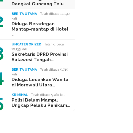
Dangkal Guncang Telu…
2
BERITA UTAMA
Telah dibaca 14,190
kali
Diduga Beradegan
Mantap-mantap di Hotel
…
3
UNCATEGORIZED
Telah dibaca
10,135 kali
Sekretaris DPRD Provinsi
Sulawesi Tengah…
4
BERITA UTAMA
Telah dibaca 9,719
kali
Diduga Lecehkan Wanita
di Morowali Utara…
5
KRIMINAL
Telah dibaca 9,061 kali
Polisi Belum Mampu
Ungkap Pelaku Penikam…