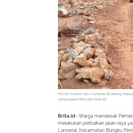
INILAH kondisi Jalur Laroenai-Buleleng Kabu
pengaspalan.(foto:Adi/brita.id)
Brita.id
– Warga mendesak Pemeri
melakukan perbaikan jalan raya 
Laroenai, Kecamatan Bungku Pesisi