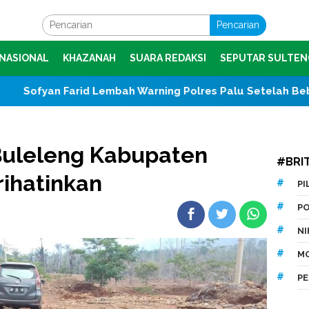
Pencarian
NASIONAL
KHAZANAH
SUARA REDAKSI
SEPUTAR SULTEN
 Lembah Warning Polres Palu Setelah Bebaskan Tersangka
Buleleng Kabupaten
#BRI
ihatinkan
P
P
N
M
P