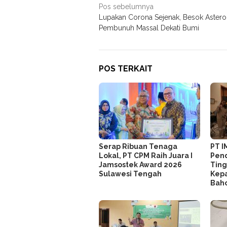
Navigasi
Pos sebelumnya
Lupakan Corona Sejenak, Besok Astero
pos
Pembunuh Massal Dekati Bumi
POS TERKAIT
Serap Ribuan Tenaga
PT I
Lokal, PT CPM Raih Juara I
Pend
Jamsostek Award 2026
Ting
Sulawesi Tengah
Kepa
Bah