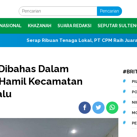
Pencarian
NASIONAL
KHAZANAH
SUARA REDAKSI
SEPUTAR SULTEN
 Ribuan Tenaga Lokal, PT CPM Raih Juara I Jamsostek Aw
 Dibahas Dalam
#BRI
 Hamil Kecamatan
P
alu
P
N
M
P