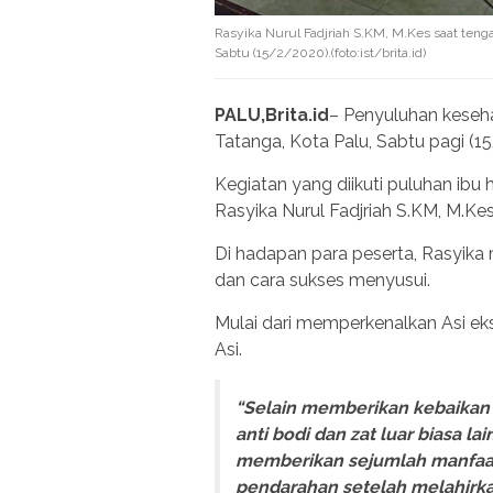
Rasyika Nurul Fadjriah S.KM, M.Kes saat ten
Sabtu (15/2/2020).(foto:ist/brita.id)
PALU,Brita.id
– Penyuluhan keseha
Tatanga, Kota Palu, Sabtu pagi (1
Kegiatan yang diikuti puluhan ibu
Rasyika Nurul Fadjriah S.KM, M.Ke
Di hadapan para peserta, Rasyika 
dan cara sukses menyusui.
Mulai dari memperkenalkan Asi eksk
Asi.
“Selain memberikan kebaikan 
anti bodi dan zat luar biasa l
memberikan sejumlah manfaat 
pendarahan setelah melahirka