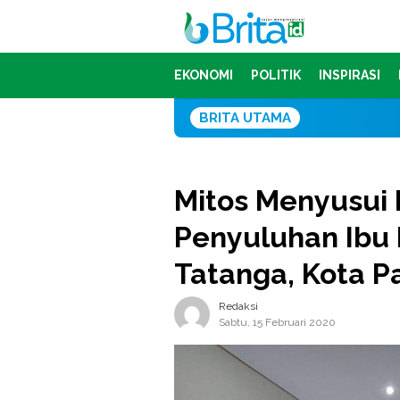
Loncat
ke
konten
EKONOMI
POLITIK
INSPIRASI
BRITA UTAMA
Serap
Mitos Menyusui
Penyuluhan Ibu
Tatanga, Kota P
Redaksi
Sabtu, 15 Februari 2020