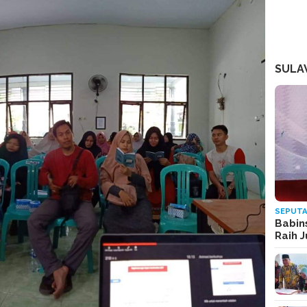
SULA
SEPUTA
Babin
Raih 