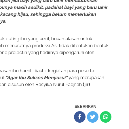
pan jika bayi yang baru lahir membutuhkan
bunya masih sedikit, padahal bayi yang baru lahir
i kacang hijau, sehingga belum memerlukan
ya.
uk puting ibu yang kecil, bukan alasan untuk
b menurutnya produksi Asi tidak ditentukan bentuk
one prolactin yang hadirnya dipengaruhi oleh
n ibu hamil, diakhir kegiatan para peserta
dul
“Agar Ibu Sukses Menyusui”
yang merupakan
an disusun oleh Rasyika Nurul Fadjriah.
(jir)
SEBARKAN