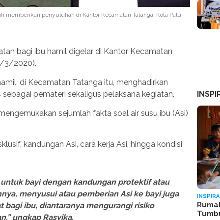
gah memberikan penyuluhan di Kantor Kecamatan Tatanga, Kota Palu,
tan bagi ibu hamil digelar di Kantor Kecamatan
5/3/2020).
 hamil, di Kecamatan Tatanga itu, menghadirkan
INSPI
s sebagai pemateri sekaligus pelaksana kegiatan.
mengemukakan sejumlah fakta soal air susu ibu (Asi)
lusif, kandungan Asi, cara kerja Asi, hingga kondisi
untuk bayi dengan kandungan protektif atau
ainnya, menyusui atau pemberian Asi ke bayi juga
INSPIRA
Rumah
bagi ibu, diantaranya mengurangi risiko
Tumb
n,” ungkap Rasyika.