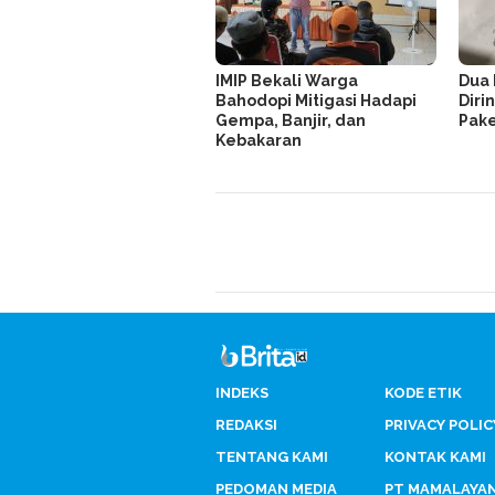
IMIP Bekali Warga
Dua 
Bahodopi Mitigasi Hadapi
Dirin
Gempa, Banjir, dan
Pake
Kebakaran
INDEKS
KODE ETIK
REDAKSI
PRIVACY POLIC
TENTANG KAMI
KONTAK KAMI
PEDOMAN MEDIA
PT MAMALAYA