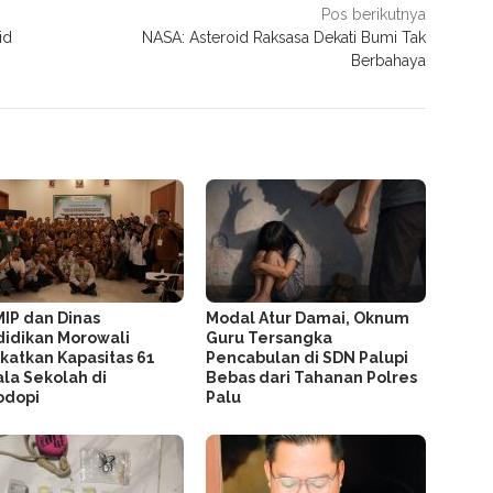
Pos berikutnya
id
NASA: Asteroid Raksasa Dekati Bumi Tak
Berbahaya
MIP dan Dinas
Modal Atur Damai, Oknum
idikan Morowali
Guru Tersangka
katkan Kapasitas 61
Pencabulan di SDN Palupi
la Sekolah di
Bebas dari Tahanan Polres
odopi
Palu