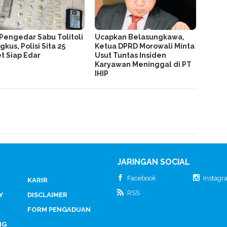
Pengedar Sabu Tolitoli
Ucapkan Belasungkawa,
gkus, Polisi Sita 25
Ketua DPRD Morowali Minta
t Siap Edar
Usut Tuntas Insiden
Karyawan Meninggal di PT
IHIP
JARINGAN SOCIAL
Facebook
Instag
KARIR
RSS
Y
DISCLAIMER
FORM PENGADUAN
NG