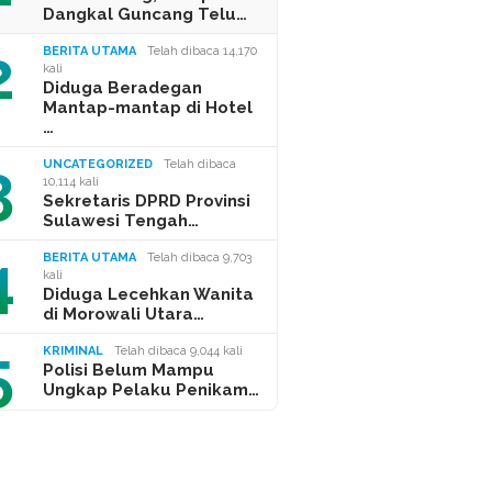
Dangkal Guncang Telu…
2
BERITA UTAMA
Telah dibaca 14,170
kali
Diduga Beradegan
Mantap-mantap di Hotel
…
3
UNCATEGORIZED
Telah dibaca
10,114 kali
Sekretaris DPRD Provinsi
Sulawesi Tengah…
4
BERITA UTAMA
Telah dibaca 9,703
kali
Diduga Lecehkan Wanita
di Morowali Utara…
5
KRIMINAL
Telah dibaca 9,044 kali
Polisi Belum Mampu
Ungkap Pelaku Penikam…