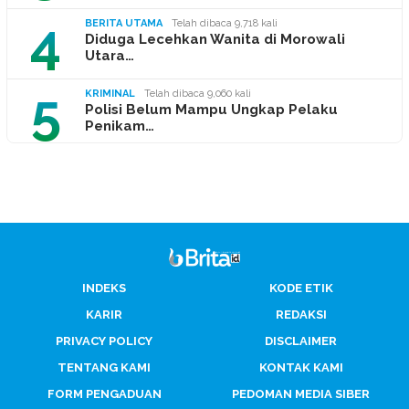
4
BERITA UTAMA
Telah dibaca 9,718 kali
Diduga Lecehkan Wanita di Morowali
Utara…
5
KRIMINAL
Telah dibaca 9,060 kali
Polisi Belum Mampu Ungkap Pelaku
Penikam…
INDEKS
KODE ETIK
KARIR
REDAKSI
PRIVACY POLICY
DISCLAIMER
TENTANG KAMI
KONTAK KAMI
FORM PENGADUAN
PEDOMAN MEDIA SIBER