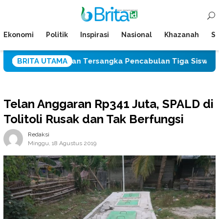
Loncat
Menu
ke
Mobile
konten
Ekonomi
Politik
Inspirasi
Nasional
Khazanah
Su
askan Tersangka Pencabulan Tiga Siswi SD
BRITA UTAMA
Serap 
Telan Anggaran Rp341 Juta, SPALD di
Tolitoli Rusak dan Tak Berfungsi
Redaksi
Minggu, 18 Agustus 2019