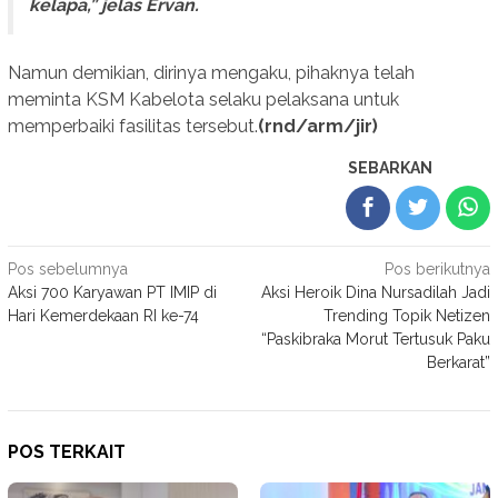
kelapa,” jelas Ervan.
Namun demikian, dirinya mengaku, pihaknya telah
meminta KSM Kabelota selaku pelaksana untuk
memperbaiki fasilitas tersebut.
(rnd/arm/jir)
SEBARKAN
Navigasi
Pos sebelumnya
Pos berikutnya
Aksi 700 Karyawan PT IMIP di
Aksi Heroik Dina Nursadilah Jadi
pos
Hari Kemerdekaan RI ke-74
Trending Topik Netizen
“Paskibraka Morut Tertusuk Paku
Berkarat”
POS TERKAIT