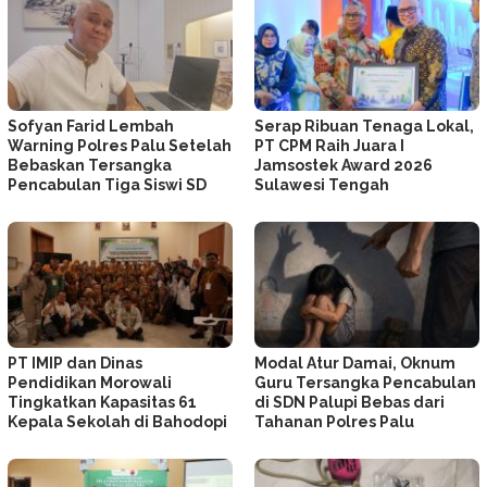
Sofyan Farid Lembah
Serap Ribuan Tenaga Lokal,
Warning Polres Palu Setelah
PT CPM Raih Juara I
Bebaskan Tersangka
Jamsostek Award 2026
Pencabulan Tiga Siswi SD
Sulawesi Tengah
PT IMIP dan Dinas
Modal Atur Damai, Oknum
Pendidikan Morowali
Guru Tersangka Pencabulan
Tingkatkan Kapasitas 61
di SDN Palupi Bebas dari
Kepala Sekolah di Bahodopi
Tahanan Polres Palu