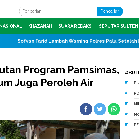
Pencarian
NASIONAL
KHAZANAH
SUARA REDAKSI
SEPUTAR SULTEN
d Lembah Warning Polres Palu Setelah Bebaskan Tersangk
gutan Program Pamsimas,
#BRI
m Juga Peroleh Air
P
P
N
M
P