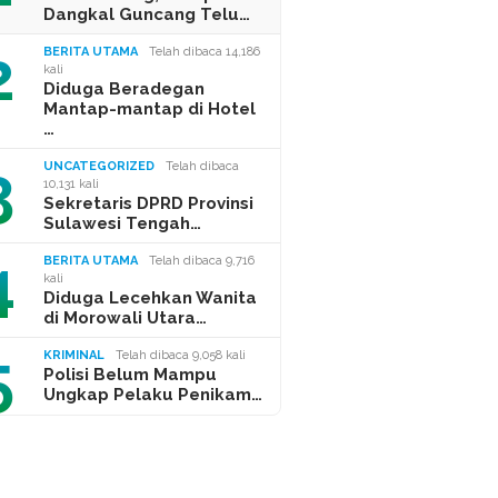
Dangkal Guncang Telu…
2
BERITA UTAMA
Telah dibaca 14,186
kali
Diduga Beradegan
Mantap-mantap di Hotel
…
3
UNCATEGORIZED
Telah dibaca
10,131 kali
Sekretaris DPRD Provinsi
Sulawesi Tengah…
4
BERITA UTAMA
Telah dibaca 9,716
kali
Diduga Lecehkan Wanita
di Morowali Utara…
5
KRIMINAL
Telah dibaca 9,058 kali
Polisi Belum Mampu
Ungkap Pelaku Penikam…