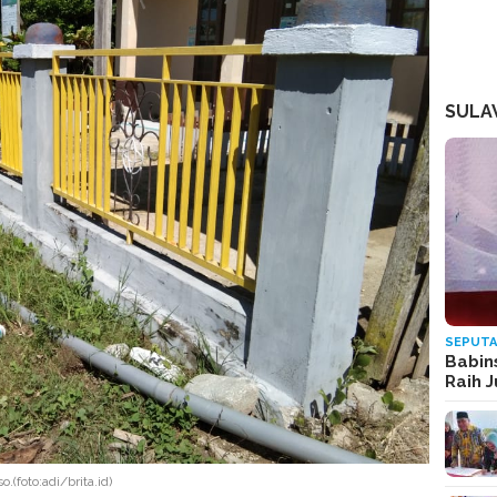
SULA
SEPUTA
Babin
Raih 
foto:adi/brita.id)