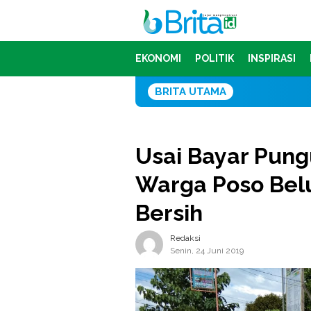
Loncat
ke
konten
EKONOMI
POLITIK
INSPIRASI
BRITA UTAMA
Sofyan Fari
Usai Bayar Pun
Warga Poso Belu
Bersih
Redaksi
Senin, 24 Juni 2019