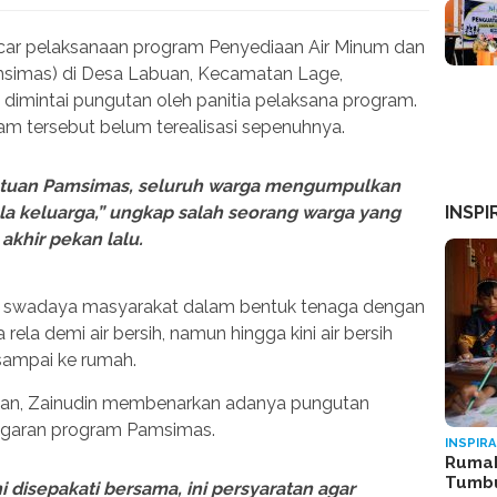
ar pelaksanaan program Penyediaan Air Minum dan
amsimas) di Desa Labuan, Kecamatan Lage,
imintai pungutan oleh panitia pelaksana program.
am tersebut belum terealisasi sepenuhnya.
ntuan Pamsimas, seluruh warga mengumpulkan
INSPI
a keluarga,” ungkap salah seorang warga yang
khir pekan lalu.
uga swadaya masyarakat dalam bentuk tenaga dengan
rela demi air bersih, namun hingga kini air bersih
sampai ke rumah.
an, Zainudin membenarkan adanya pungutan
ggaran program Pamsimas.
INSPIRA
Rumah
Tumb
i disepakati bersama, ini persyaratan agar