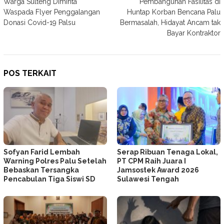
Warga Sulteng Diminta
Pembangunan Fasilitas di
pos
Waspada Flyer Penggalangan
Huntap Korban Bencana Palu
Donasi Covid-19 Palsu
Bermasalah, Hidayat Ancam tak
Bayar Kontraktor
POS TERKAIT
Sofyan Farid Lembah
Serap Ribuan Tenaga Lokal,
Warning Polres Palu Setelah
PT CPM Raih Juara I
Bebaskan Tersangka
Jamsostek Award 2026
Pencabulan Tiga Siswi SD
Sulawesi Tengah