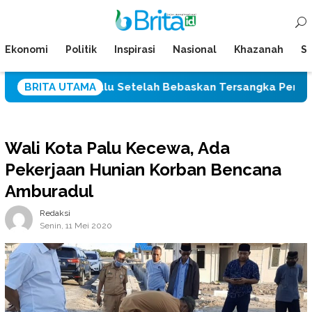
Loncat
Menu
ke
Mobile
konten
Ekonomi
Politik
Inspirasi
Nasional
Khazanah
Su
lres Palu Setelah Bebaskan Tersangka Pencabulan Tiga S
BRITA UTAMA
Wali Kota Palu Kecewa, Ada
Pekerjaan Hunian Korban Bencana
Amburadul
Redaksi
Senin, 11 Mei 2020