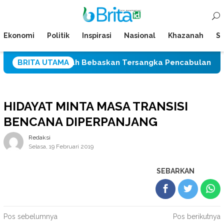
Loncat
Menu
ke
Mobile
konten
Ekonomi
Politik
Inspirasi
Nasional
Khazanah
Su
Palu Setelah Bebaskan Tersangka Pencabulan Tiga Siswi 
BRITA UTAMA
HIDAYAT MINTA MASA TRANSISI
BENCANA DIPERPANJANG
Redaksi
Selasa, 19 Februari 2019
SEBARKAN
Navigasi
Pos sebelumnya
Pos berikutnya