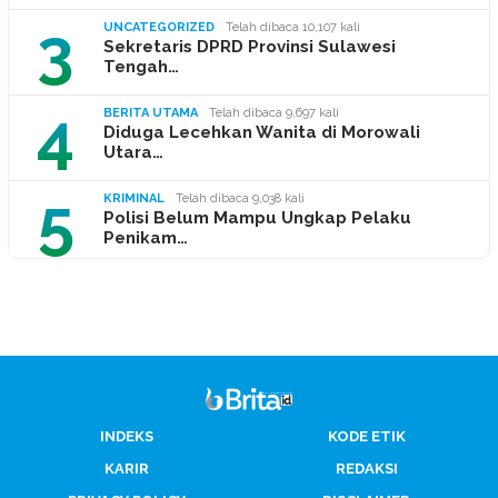
3
UNCATEGORIZED
Telah dibaca 10,107 kali
Sekretaris DPRD Provinsi Sulawesi
Tengah…
4
BERITA UTAMA
Telah dibaca 9,697 kali
Diduga Lecehkan Wanita di Morowali
Utara…
5
KRIMINAL
Telah dibaca 9,038 kali
Polisi Belum Mampu Ungkap Pelaku
Penikam…
INDEKS
KODE ETIK
KARIR
REDAKSI