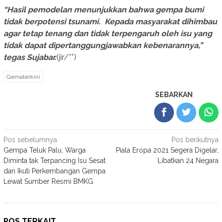
“Hasil pemodelan menunjukkan bahwa gempa bumi
tidak berpotensi tsunami. Kepada masyarakat dihimbau
agar tetap tenang dan tidak terpengaruh oleh isu yang
tidak dapat dipertanggungjawabkan kebenarannya,”
tegas Sujabar.
(jir/**)
Gematerkini
SEBARKAN
Navigasi
Pos sebelumnya
Pos berikutnya
Gempa Teluk Palu, Warga
Piala Eropa 2021 Segera Digelar,
pos
Diminta tak Terpancing Isu Sesat
Libatkan 24 Negara
dan Ikuti Perkembangan Gempa
Lewat Sumber Resmi BMKG
POS TERKAIT