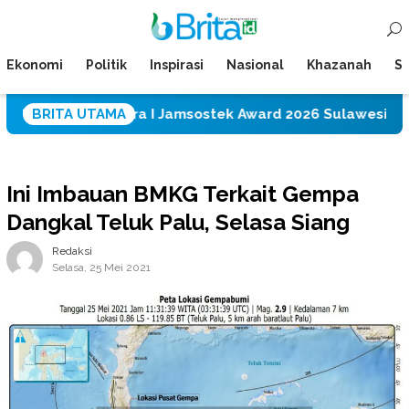
Loncat
Menu
ke
Mobile
konten
Ekonomi
Politik
Inspirasi
Nasional
Khazanah
Su
ih Juara I Jamsostek Award 2026 Sulawesi Tengah
BRITA UTAMA
Ini Imbauan BMKG Terkait Gempa
Dangkal Teluk Palu, Selasa Siang
Redaksi
Selasa, 25 Mei 2021