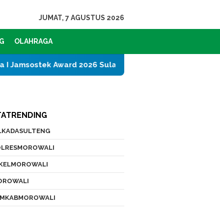
JUMAT, 7 AGUSTUS 2026
G
OLAHRAGA
stek Award 2026 Sulawesi Tengah
PT IMIP dan Dina
TATRENDING
ILKADASULTENG
OLRESMOROWALI
IKELMOROWALI
OROWALI
EMKABMOROWALI