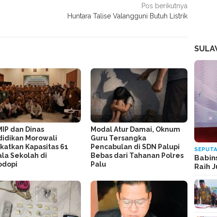
Pos berikutnya
Huntara Talise Valangguni Butuh Listrik
SULA
MIP dan Dinas
Modal Atur Damai, Oknum
idikan Morowali
Guru Tersangka
katkan Kapasitas 61
Pencabulan di SDN Palupi
SEPUTA
la Sekolah di
Bebas dari Tahanan Polres
Babin
odopi
Palu
Raih 