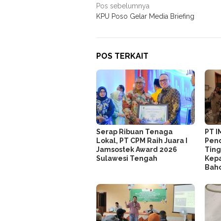
Navigasi
Pos sebelumnya
KPU Poso Gelar Media Briefing
pos
POS TERKAIT
Serap Ribuan Tenaga
PT I
Lokal, PT CPM Raih Juara I
Pend
Jamsostek Award 2026
Ting
Sulawesi Tengah
Kepa
Bah