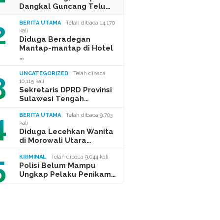
Dangkal Guncang Telu…
2
BERITA UTAMA
Telah dibaca 14,170
kali
Diduga Beradegan
Mantap-mantap di Hotel
…
3
UNCATEGORIZED
Telah dibaca
10,115 kali
Sekretaris DPRD Provinsi
Sulawesi Tengah…
4
BERITA UTAMA
Telah dibaca 9,703
kali
Diduga Lecehkan Wanita
di Morowali Utara…
5
KRIMINAL
Telah dibaca 9,044 kali
Polisi Belum Mampu
Ungkap Pelaku Penikam…