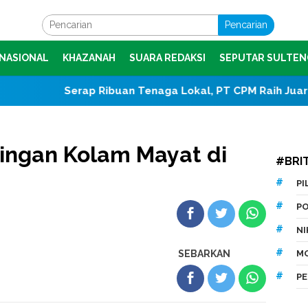
Pencarian
NASIONAL
KHAZANAH
SUARA REDAKSI
SEPUTAR SULTEN
Serap Ribuan Tenaga Lokal, PT CPM Raih Juara I Jamso
ingan Kolam Mayat di
#BRI
P
P
N
SEBARKAN
M
P