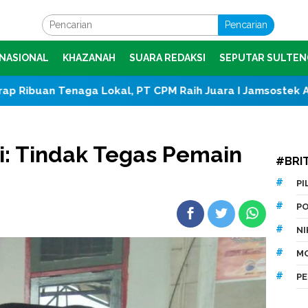
Pencarian
NASIONAL
KHAZANAH
SUARA REDAKSI
SEPUTAR SULTEN
okal, PT CPM Raih Juara I Jamsostek Award 2026 Sulawes
: Tindak Tegas Pemain
#BRI
P
P
N
M
P