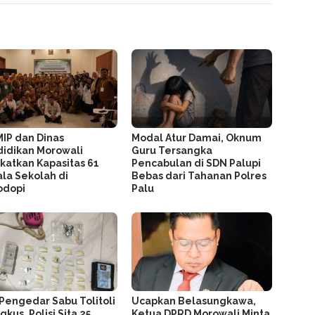
MIP dan Dinas
Modal Atur Damai, Oknum
idikan Morowali
Guru Tersangka
katkan Kapasitas 61
Pencabulan di SDN Palupi
la Sekolah di
Bebas dari Tahanan Polres
odopi
Palu
Pengedar Sabu Tolitoli
Ucapkan Belasungkawa,
gkus, Polisi Sita 25
Ketua DPRD Morowali Minta