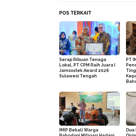
POS TERKAIT
Serap Ribuan Tenaga
PT I
Lokal, PT CPM Raih Juara I
Pend
Jamsostek Award 2026
Ting
Sulawesi Tengah
Kepa
Bah
IMIP Bekali Warga
Dua 
Bahodopi Mitigasi Hadapi
Dirin