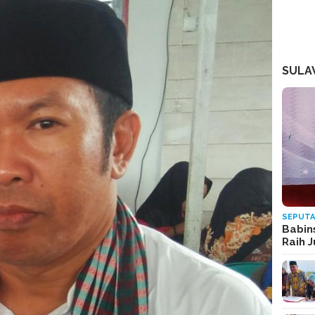
SULA
SEPUTA
Babin
Raih 