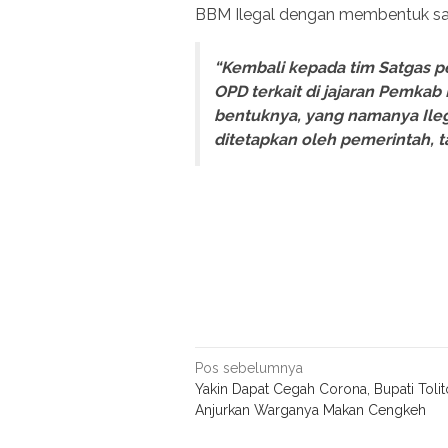
BBM Ilegal dengan membentuk sa
“Kembali kepada tim Satgas pe
OPD terkait di jajaran Pemkab
bentuknya, yang namanya Ilega
ditetapkan oleh pemerintah, t
Navigasi
Pos sebelumnya
Yakin Dapat Cegah Corona, Bupati Tolit
pos
Anjurkan Warganya Makan Cengkeh