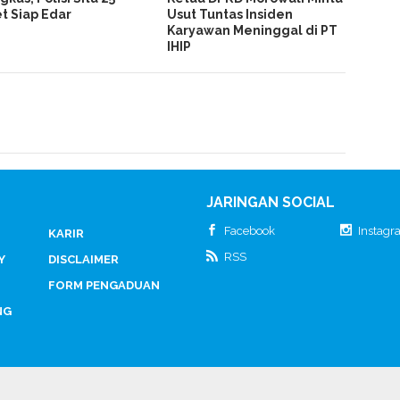
t Siap Edar
Usut Tuntas Insiden
Karyawan Meninggal di PT
IHIP
JARINGAN SOCIAL
Facebook
Instag
KARIR
RSS
Y
DISCLAIMER
FORM PENGADUAN
NG