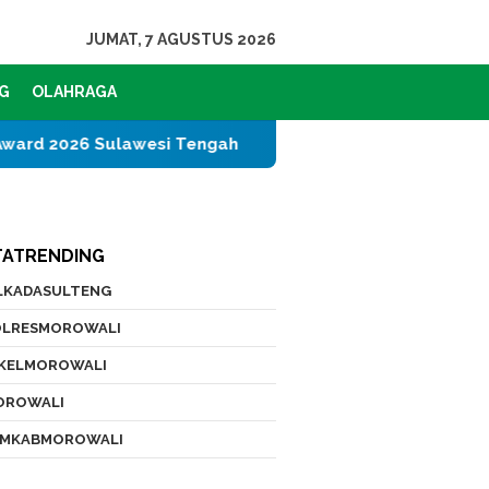
JUMAT, 7 AGUSTUS 2026
G
OLAHRAGA
i Tengah
PT IMIP dan Dinas Pendidikan Morowali Ti
TATRENDING
ILKADASULTENG
OLRESMOROWALI
IKELMOROWALI
OROWALI
EMKABMOROWALI