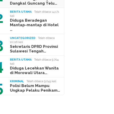
Dangkal Guncang Telu…
2
BERITA UTAMA
Telah dibaca 14,171
kali
Diduga Beradegan
Mantap-mantap di Hotel
…
3
UNCATEGORIZED
Telah dibaca
10,116 kali
Sekretaris DPRD Provinsi
Sulawesi Tengah…
4
BERITA UTAMA
Telah dibaca 9,704
kali
Diduga Lecehkan Wanita
di Morowali Utara…
5
KRIMINAL
Telah dibaca 9,045 kali
Polisi Belum Mampu
Ungkap Pelaku Penikam…