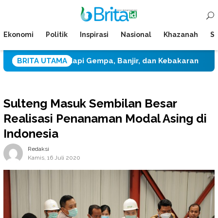
Loncat
Menu
ke
Mobile
konten
Ekonomi
Politik
Inspirasi
Nasional
Khazanah
Su
si Hadapi Gempa, Banjir, dan Kebakaran
BRITA UTAMA
Dua Pengeda
Sulteng Masuk Sembilan Besar
Realisasi Penanaman Modal Asing di
Indonesia
Redaksi
Kamis, 16 Juli 2020