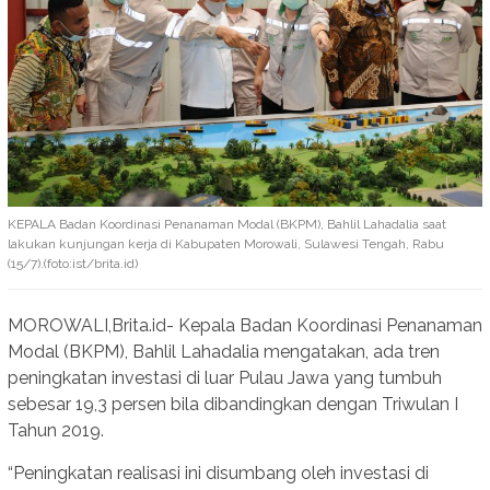
KEPALA Badan Koordinasi Penanaman Modal (BKPM), Bahlil Lahadalia saat
lakukan kunjungan kerja di Kabupaten Morowali, Sulawesi Tengah, Rabu
(15/7).(foto:ist/brita.id)
MOROWALI,Brita.id- Kepala Badan Koordinasi Penanaman
Modal (BKPM), Bahlil Lahadalia mengatakan, ada tren
peningkatan investasi di luar Pulau Jawa yang tumbuh
sebesar 19,3 persen bila dibandingkan dengan Triwulan I
Tahun 2019.
“Peningkatan realisasi ini disumbang oleh investasi di