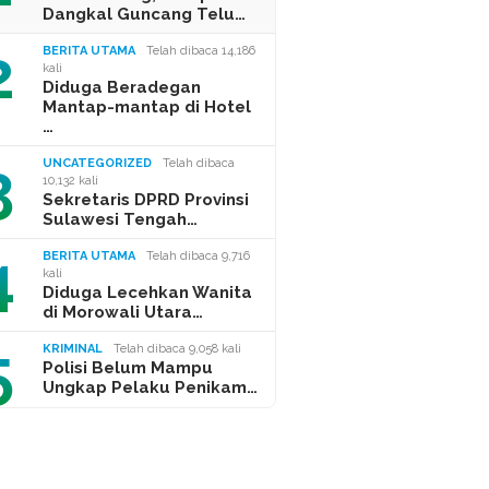
Dangkal Guncang Telu…
2
BERITA UTAMA
Telah dibaca 14,186
kali
Diduga Beradegan
Mantap-mantap di Hotel
…
3
UNCATEGORIZED
Telah dibaca
10,132 kali
Sekretaris DPRD Provinsi
Sulawesi Tengah…
4
BERITA UTAMA
Telah dibaca 9,716
kali
Diduga Lecehkan Wanita
di Morowali Utara…
5
KRIMINAL
Telah dibaca 9,058 kali
Polisi Belum Mampu
Ungkap Pelaku Penikam…