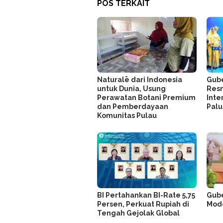
POS TERKAIT
Naturalē dari Indonesia
Gube
untuk Dunia, Usung
Res
Perawatan Botani Premium
Inte
dan Pemberdayaan
Pal
Komunitas Pulau
BI Pertahankan BI-Rate 5,75
Gube
Persen, Perkuat Rupiah di
Mode
Tengah Gejolak Global