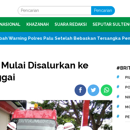
Pencarian
NASIONAL
KHAZANAH
SUARA REDAKSI
SEPUTAR SULTEN
s Palu Setelah Bebaskan Tersangka Pencabulan Tiga Sisw
Mulai Disalurkan ke
#BRI
gai
P
P
N
M
P