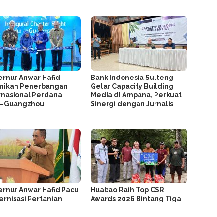
rnur Anwar Hafid
Bank Indonesia Sulteng
mikan Penerbangan
Gelar Capacity Building
rnasional Perdana
Media di Ampana, Perkuat
u–Guangzhou
Sinergi dengan Jurnalis
rnur Anwar Hafid Pacu
Huabao Raih Top CSR
rnisasi Pertanian
Awards 2026 Bintang Tiga