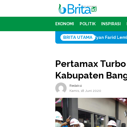
Loncat
ke
konten
EKONOMI
POLITIK
INSPIRASI
Sofyan Farid Lembah Warning Polre
BRITA UTAMA
Pertamax Turbo 
Kabupaten Bang
Redaksi
Kamis, 18 Juni 2020