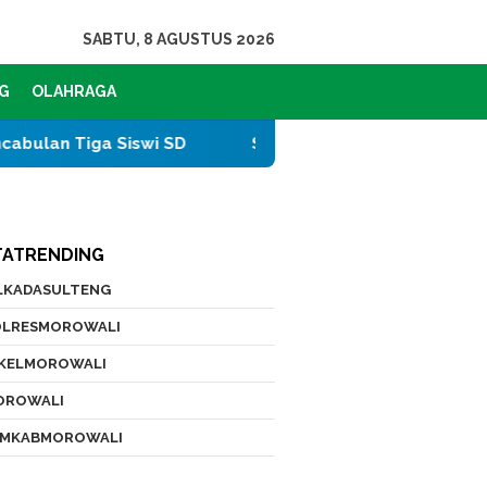
SABTU, 8 AGUSTUS 2026
G
OLAHRAGA
i SD
Serap Ribuan Tenaga Lokal, PT CPM Raih Juar
TATRENDING
ILKADASULTENG
OLRESMOROWALI
IKELMOROWALI
OROWALI
EMKABMOROWALI