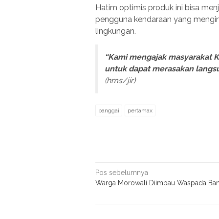
Hatim optimis produk ini bisa men
pengguna kendaraan yang menging
lingkungan.
“Kami mengajak masyarakat K
untuk dapat merasakan langs
(hms/jir)
banggai
pertamax
Navigasi
Pos sebelumnya
Warga Morowali Diimbau Waspada Banj
pos