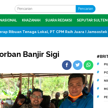
Pencarian
NASIONAL
KHAZANAH
SUARA REDAKSI
SEPUTAR SULTEN
a Lokal, PT CPM Raih Juara I Jamsostek Award 2026 Sula
orban Banjir Sigi
#BRI
P
P
N
M
P