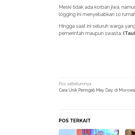
Meski tidak ada korban jiwa, namun
logging ini menyebabkan 10 rumah w
Hingga saat ini seluruh warga ya
pemerintah maupun swasta.
(Tau
Navigasi
Pos sebelumnya
Cara Unik Peringati May Day di Morowa
pos
POS TERKAIT