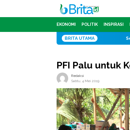
Loncat
ke
konten
EKONOMI
POLITIK
INSPIRASI
BRITA UTAMA
Serap Ribuan Tenag
PFI Palu untuk K
Redaksi
Sabtu, 4 Mei 2019