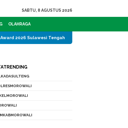
SABTU, 8 AGUSTUS 2026
G
OLAHRAGA
wesi Tengah
PT IMIP dan Dinas Pendidikan Morowal
TATRENDING
ILKADASULTENG
OLRESMOROWALI
IKELMOROWALI
OROWALI
EMKABMOROWALI