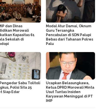
MIP dan Dinas
Modal Atur Damai, Oknum
idikan Morowali
Guru Tersangka
katkan Kapasitas 61
Pencabulan di SDN Palupi
la Sekolah di
Bebas dari Tahanan Polres
odopi
Palu
Pengedar Sabu Tolitoli
Ucapkan Belasungkawa,
gkus, Polisi Sita 25
Ketua DPRD Morowali Minta
t Siap Edar
Usut Tuntas Insiden
Karyawan Meninggal di PT
IHIP