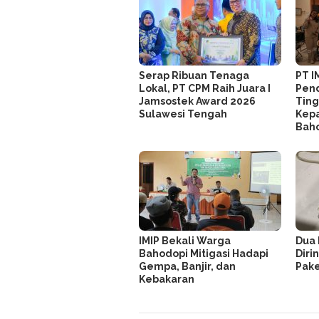
Serap Ribuan Tenaga
PT I
Lokal, PT CPM Raih Juara I
Pend
Jamsostek Award 2026
Ting
Sulawesi Tengah
Kepa
Bah
IMIP Bekali Warga
Dua 
Bahodopi Mitigasi Hadapi
Dirin
Gempa, Banjir, dan
Pake
Kebakaran