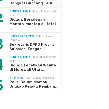
Dangkal Guncang Telu…
2
BERITA UTAMA
Telah dibaca 14,176
kali
Diduga Beradegan
Mantap-mantap di Hotel
…
3
UNCATEGORIZED
Telah dibaca
10,120 kali
Sekretaris DPRD Provinsi
Sulawesi Tengah…
4
BERITA UTAMA
Telah dibaca 9,707
kali
Diduga Lecehkan Wanita
di Morowali Utara…
5
KRIMINAL
Telah dibaca 9,049 kali
Polisi Belum Mampu
Ungkap Pelaku Penikam…