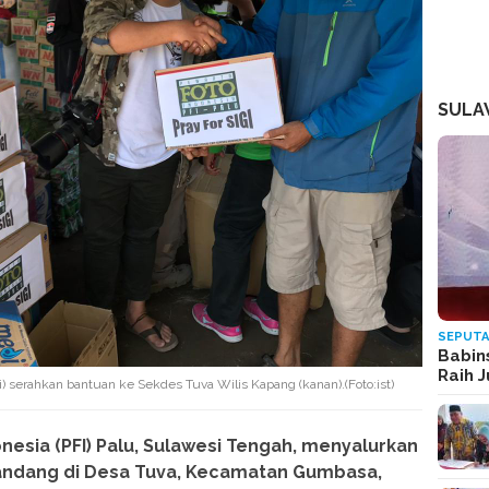
SULA
SEPUTA
Babin
Raih 
) serahkan bantuan ke Sekdes Tuva Wilis Kapang (kanan).(Foto:ist)
nesia (PFI) Palu, Sulawesi Tengah, menyalurkan
bandang di Desa Tuva, Kecamatan Gumbasa,