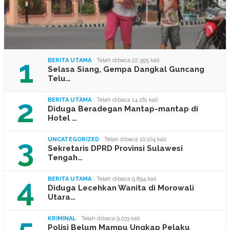
1
BERITA UTAMA
Telah dibaca 22,595 kali
Selasa Siang, Gempa Dangkal Guncang
Telu…
2
BERITA UTAMA
Telah dibaca 14,161 kali
Diduga Beradegan Mantap-mantap di
Hotel …
3
UNCATEGORIZED
Telah dibaca 10,104 kali
Sekretaris DPRD Provinsi Sulawesi
Tengah…
4
BERITA UTAMA
Telah dibaca 9,694 kali
Diduga Lecehkan Wanita di Morowali
Utara…
5
KRIMINAL
Telah dibaca 9,033 kali
Polisi Belum Mampu Ungkap Pelaku