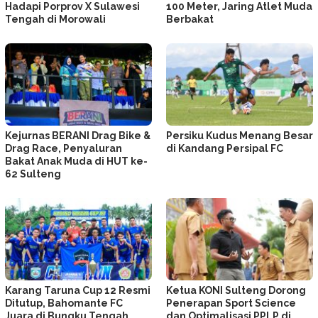
Hadapi Porprov X Sulawesi
100 Meter, Jaring Atlet Muda
Tengah di Morowali
Berbakat
Kejurnas BERANI Drag Bike &
Persiku Kudus Menang Besar
Drag Race, Penyaluran
di Kandang Persipal FC
Bakat Anak Muda di HUT ke-
62 Sulteng
Karang Taruna Cup 12 Resmi
Ketua KONI Sulteng Dorong
Ditutup, Bahomante FC
Penerapan Sport Science
Juara di Bungku Tengah
dan Optimalisasi PPLP di