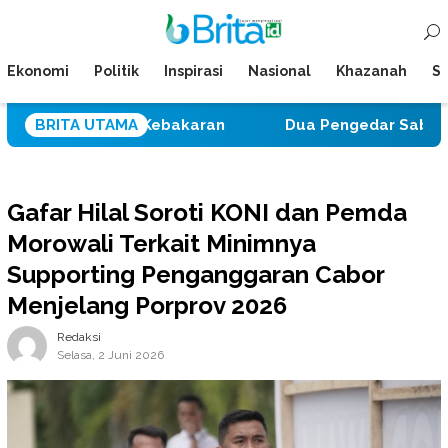
Loncat
Menu
ke
Mobile
konten
Ekonomi
Politik
Inspirasi
Nasional
Khazanah
Su
r, dan Kebakaran
BRITA UTAMA
Dua Pengedar Sabu Tolitoli Diringk
Gafar Hilal Soroti KONI dan Pemda
Morowali Terkait Minimnya
Supporting Penganggaran Cabor
Menjelang Porprov 2026
Redaksi
Selasa, 2 Juni 2026