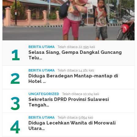
1
BERITA UTAMA
Telah dibaca 22,595 kali
Selasa Siang, Gempa Dangkal Guncang
Telu…
2
BERITA UTAMA
Telah dibaca 14,161 kali
Diduga Beradegan Mantap-mantap di
Hotel …
3
UNCATEGORIZED
Telah dibaca 10,104 kali
Sekretaris DPRD Provinsi Sulawesi
Tengah…
4
BERITA UTAMA
Telah dibaca 9,694 kali
Diduga Lecehkan Wanita di Morowali
Utara…