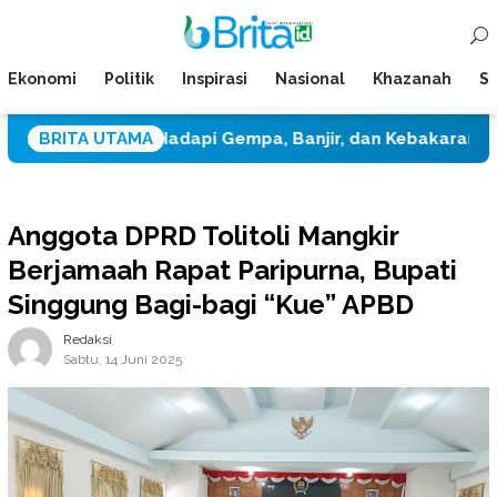
Loncat
Menu
ke
Mobile
konten
Ekonomi
Politik
Inspirasi
Nasional
Khazanah
Su
tigasi Hadapi Gempa, Banjir, dan Kebakaran
BRITA UTAMA
Dua Pe
Anggota DPRD Tolitoli Mangkir
Berjamaah Rapat Paripurna, Bupati
Singgung Bagi-bagi “Kue” APBD
Redaksi
Sabtu, 14 Juni 2025