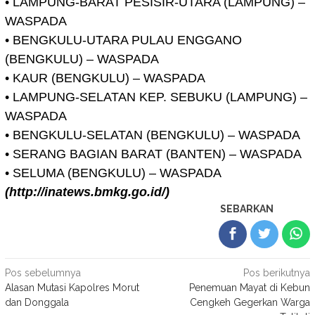
• LAMPUNG-BARAT PESISIR-UTARA (LAMPUNG) –
WASPADA
• BENGKULU-UTARA PULAU ENGGANO
(BENGKULU) – WASPADA
• KAUR (BENGKULU) – WASPADA
• LAMPUNG-SELATAN KEP. SEBUKU (LAMPUNG) –
WASPADA
• BENGKULU-SELATAN (BENGKULU) – WASPADA
• SERANG BAGIAN BARAT (BANTEN) – WASPADA
• SELUMA (BENGKULU) – WASPADA
(http://inatews.bmkg.go.id/)
SEBARKAN
Navigasi
Pos sebelumnya
Pos berikutnya
Alasan Mutasi Kapolres Morut
Penemuan Mayat di Kebun
pos
dan Donggala
Cengkeh Gegerkan Warga