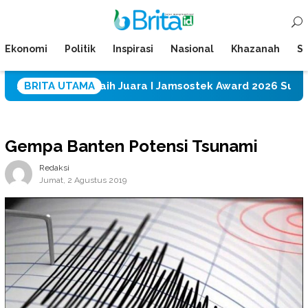
Loncat
Menu
ke
Mobile
konten
Ekonomi
Politik
Inspirasi
Nasional
Khazanah
Su
PT CPM Raih Juara I Jamsostek Award 2026 Sulawesi Teng
BRITA UTAMA
Gempa Banten Potensi Tsunami
Redaksi
Jumat, 2 Agustus 2019