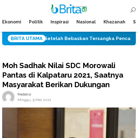
Loncat
Menu
ke
Mobile
konten
Ekonomi
Politik
Inspirasi
Nasional
Khazanah
Su
Palu Setelah Bebaskan Tersangka Pencabulan Tiga Siswi 
BRITA UTAMA
Moh Sadhak Nilai SDC Morowali
Pantas di Kalpataru 2021, Saatnya
Masyarakat Berikan Dukungan
Redaksi
Minggu, 9 Mei 2021