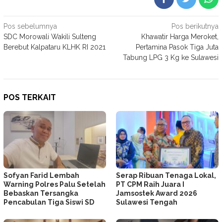
Navigasi
Pos sebelumnya
Pos berikutnya
SDC Morowali Wakili Sulteng
Khawatir Harga Meroket,
pos
Berebut Kalpataru KLHK RI 2021
Pertamina Pasok Tiga Juta
Tabung LPG 3 Kg ke Sulawesi
POS TERKAIT
Sofyan Farid Lembah
Serap Ribuan Tenaga Lokal,
Warning Polres Palu Setelah
PT CPM Raih Juara I
Bebaskan Tersangka
Jamsostek Award 2026
Pencabulan Tiga Siswi SD
Sulawesi Tengah