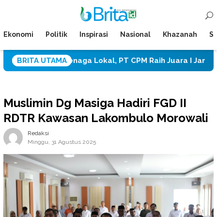
Loncat
Menu
ke
Mobile
konten
Ekonomi
Politik
Inspirasi
Nasional
Khazanah
Su
an Tenaga Lokal, PT CPM Raih Juara I Jamsostek Award 2
BRITA UTAMA
Muslimin Dg Masiga Hadiri FGD II
RDTR Kawasan Lakombulo Morowali
Redaksi
Minggu, 31 Agustus 2025