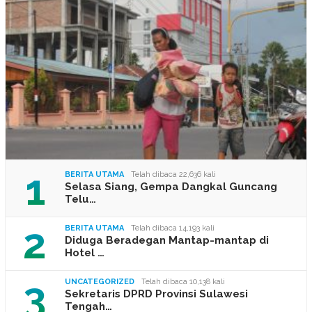
1
BERITA UTAMA
Telah dibaca 22,636 kali
Selasa Siang, Gempa Dangkal Guncang
Telu…
2
BERITA UTAMA
Telah dibaca 14,193 kali
Diduga Beradegan Mantap-mantap di
Hotel …
3
UNCATEGORIZED
Telah dibaca 10,138 kali
Sekretaris DPRD Provinsi Sulawesi
Tengah…