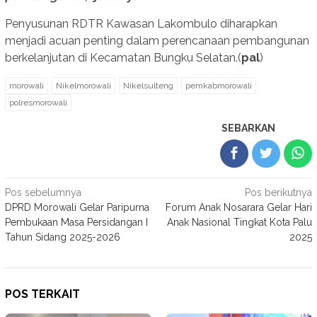
Penyusunan RDTR Kawasan Lakombulo diharapkan
menjadi acuan penting dalam perencanaan pembangunan
berkelanjutan di Kecamatan Bungku Selatan.(
pal
)
morowali
Nikelmorowali
Nikelsulteng
pemkabmorowali
polresmorowali
SEBARKAN
Navigasi
Pos sebelumnya
Pos berikutnya
DPRD Morowali Gelar Paripurna
Forum Anak Nosarara Gelar Hari
pos
Pembukaan Masa Persidangan I
Anak Nasional Tingkat Kota Palu
Tahun Sidang 2025-2026
2025
POS TERKAIT