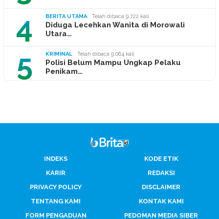
4
BERITA UTAMA
Telah dibaca 9,722 kali
Diduga Lecehkan Wanita di Morowali
Utara…
5
KRIMINAL
Telah dibaca 9,064 kali
Polisi Belum Mampu Ungkap Pelaku
Penikam…
INDEKS
KODE ETIK
KARIR
REDAKSI
PRIVACY POLICY
DISCLAIMER
TENTANG KAMI
KONTAK KAMI
FORM PENGADUAN
PEDOMAN MEDIA SIBER