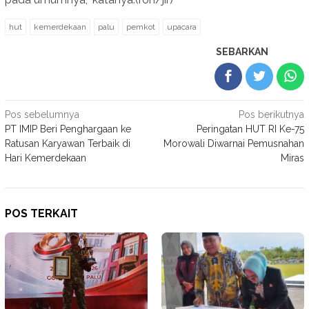
hut
kemerdekaan
palu
pemkot
upacara
SEBARKAN
Navigasi
Pos sebelumnya
Pos berikutnya
PT IMIP Beri Penghargaan ke
Peringatan HUT RI Ke-75
pos
Ratusan Karyawan Terbaik di
Morowali Diwarnai Pemusnahan
Hari Kemerdekaan
Miras
POS TERKAIT