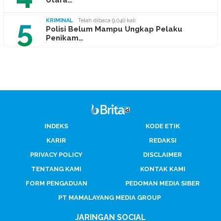
Utara…
5
KRIMINAL
Telah dibaca 9,040 kali
Polisi Belum Mampu Ungkap Pelaku
Penikam…
INDEKS
KODE ETIK
KARIR
REDAKSI
PRIVACY POLICY
DISCLAIMER
TENTANG KAMI
KONTAK KAMI
FORM PENGADUAN
PEDOMAN MEDIA SIBER
PT MAMALAYANG MEDIA GROUP
JARINGAN SOCIAL