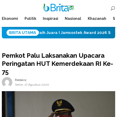
Loncat
Menu
ke
Mobile
konten
Ekonomi
Politik
Inspirasi
Nasional
Khazanah
Su
T CPM Raih Juara I Jamsostek Award 2026 Sulawesi Tenga
BRITA UTAMA
Pemkot Palu Laksanakan Upacara
Peringatan HUT Kemerdekaan RI Ke-
75
Redaksi
Senin, 17 Agustus 2020