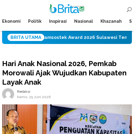
Loncat
Menu
ke
Mobile
konten
Ekonomi
Politik
Inspirasi
Nasional
Khazanah
Su
ara I Jamsostek Award 2026 Sulawesi Tengah
BRITA UTAMA
PT IM
Hari Anak Nasional 2026, Pemkab
Morowali Ajak Wujudkan Kabupaten
Layak Anak
Redaksi
Kamis, 25 Juni 2026