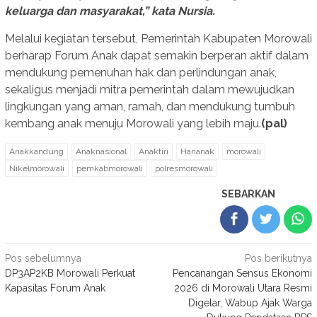
keluarga dan masyarakat,” kata Nursia.
Melalui kegiatan tersebut, Pemerintah Kabupaten Morowali
berharap Forum Anak dapat semakin berperan aktif dalam
mendukung pemenuhan hak dan perlindungan anak,
sekaligus menjadi mitra pemerintah dalam mewujudkan
lingkungan yang aman, ramah, dan mendukung tumbuh
kembang anak menuju Morowali yang lebih maju.
(pal)
Anakkandung
Anaknasional
Anaktiri
Harianak
morowali
Nikelmorowali
pemkabmorowali
polresmorowali
SEBARKAN
Navigasi
Pos sebelumnya
Pos berikutnya
DP3AP2KB Morowali Perkuat
Pencanangan Sensus Ekonomi
pos
Kapasitas Forum Anak
2026 di Morowali Utara Resmi
Digelar, Wabup Ajak Warga