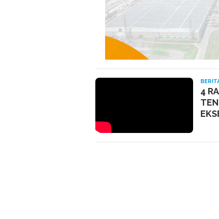
BERIT
4 R
TEN
EKS