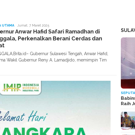
Redaksi
A UTAMA
Jumat, 7 Maret 2025
SULA
rnur Anwar Hafid Safari Ramadhan di
ggala, Perkenalkan Berani Cerdas dan
at
ALA,Brita.id– Gubernur Sulawesi Tengah, Anwar Hafid,
ma Wakil Gubernur Reny A. Lamadjido, memimpin Tim
SEPUTA
Babin
Raih 