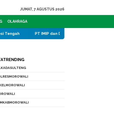
JUMAT, 7 AGUSTUS 2026
G
OLAHRAGA
PT IMIP dan Dinas Pendidikan Morowali Tingkatkan 
TATRENDING
ILKADASULTENG
OLRESMOROWALI
IKELMOROWALI
Bekali Warga
Dua Pengedar Sabu
OROWALI
opi Mitigasi Hadapi
Tolitoli Diringkus, Polisi
, Banjir, dan
Sita 25 Paket Siap Edar
EMKABMOROWALI
karan