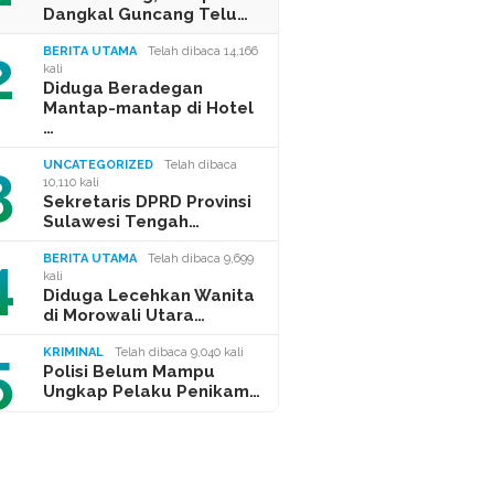
Dangkal Guncang Telu…
2
BERITA UTAMA
Telah dibaca 14,166
kali
Diduga Beradegan
Mantap-mantap di Hotel
…
3
UNCATEGORIZED
Telah dibaca
10,110 kali
Sekretaris DPRD Provinsi
Sulawesi Tengah…
4
BERITA UTAMA
Telah dibaca 9,699
kali
Diduga Lecehkan Wanita
di Morowali Utara…
5
KRIMINAL
Telah dibaca 9,040 kali
Polisi Belum Mampu
Ungkap Pelaku Penikam…