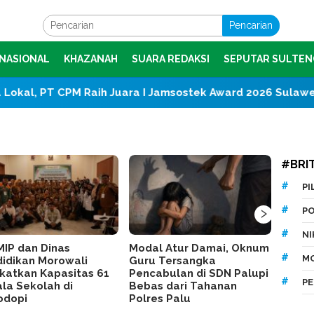
Pencarian
NASIONAL
KHAZANAH
SUARA REDAKSI
SEPUTAR SULTEN
CPM Raih Juara I Jamsostek Award 2026 Sulawesi Tengah
#BRI
P
›
P
N
MIP dan Dinas
Modal Atur Damai, Oknum
IMIP 
M
idikan Morowali
Guru Tersangka
Bahod
katkan Kapasitas 61
Pencabulan di SDN Palupi
Gempa
P
la Sekolah di
Bebas dari Tahanan
Keba
odopi
Polres Palu