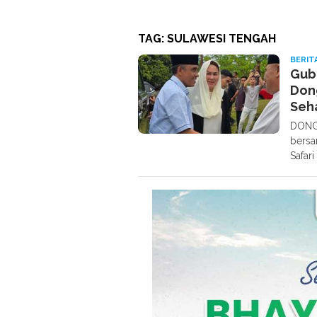
TAG:
SULAWESI TENGAH
BERIT
Gube
Don
Seh
DONGG
bersa
Safari