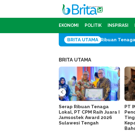
Loncat
ke
konten
EKONOMI
POLITIK
INSPIRASI
Serap Ribuan Tenaga Lokal, PT 
BRITA UTAMA
BRITA UTAMA
‹
Serap Ribuan Tenaga
PT I
Lokal, PT CPM Raih Juara I
Pend
Jamsostek Award 2026
Ting
Sulawesi Tengah
Kepa
Bah