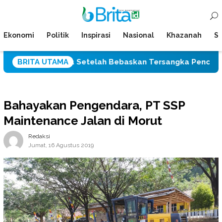
Loncat
Menu
ke
Mobile
konten
Ekonomi
Politik
Inspirasi
Nasional
Khazanah
Su
res Palu Setelah Bebaskan Tersangka Pencabulan Tiga Si
BRITA UTAMA
Bahayakan Pengendara, PT SSP
Maintenance Jalan di Morut
Redaksi
Jumat, 16 Agustus 2019