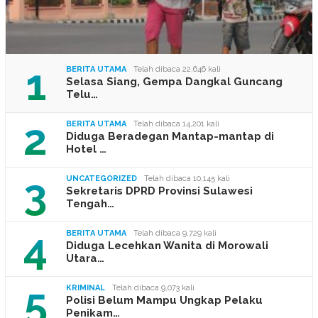
1
BERITA UTAMA
Telah dibaca 22,646 kali
Selasa Siang, Gempa Dangkal Guncang
Telu…
2
BERITA UTAMA
Telah dibaca 14,201 kali
Diduga Beradegan Mantap-mantap di
Hotel …
3
UNCATEGORIZED
Telah dibaca 10,145 kali
Sekretaris DPRD Provinsi Sulawesi
Tengah…
4
BERITA UTAMA
Telah dibaca 9,729 kali
Diduga Lecehkan Wanita di Morowali
Utara…
5
KRIMINAL
Telah dibaca 9,073 kali
Polisi Belum Mampu Ungkap Pelaku
Penikam…