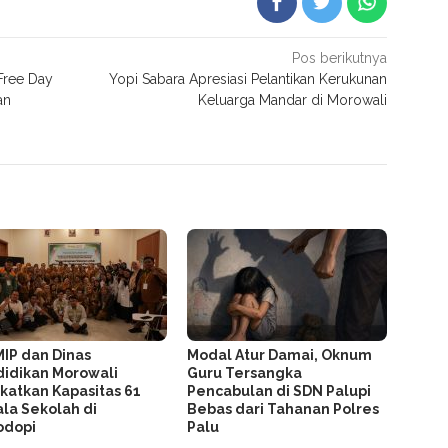
Pos berikutnya
 Free Day
Yopi Sabara Apresiasi Pelantikan Kerukunan
an
Keluarga Mandar di Morowali
MIP dan Dinas
Modal Atur Damai, Oknum
idikan Morowali
Guru Tersangka
katkan Kapasitas 61
Pencabulan di SDN Palupi
la Sekolah di
Bebas dari Tahanan Polres
odopi
Palu