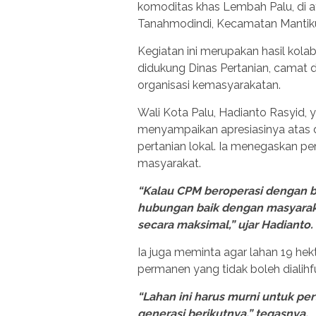
komoditas khas Lembah Palu, di at
Tanahmodindi, Kecamatan Mantikul
Kegiatan ini merupakan hasil kola
didukung Dinas Pertanian, camat 
organisasi kemasyarakatan.
Wali Kota Palu, Hadianto Rasyid, 
menyampaikan apresiasinya atas
pertanian lokal. Ia menegaskan p
masyarakat.
“Kalau CPM beroperasi dengan 
hubungan baik dengan masyarak
secara maksimal,” ujar Hadianto.
Ia juga meminta agar lahan 19 hek
permanen yang tidak boleh dialihf
“Lahan ini harus murni untuk pe
generasi berikutnya,” tegasnya.