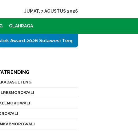
JUMAT, 7 AGUSTUS 2026
G
OLAHRAGA
ulawesi Tengah
PT IMIP dan Dinas Pendidikan Moro
TATRENDING
ILKADASULTENG
OLRESMOROWALI
IKELMOROWALI
OROWALI
EMKABMOROWALI