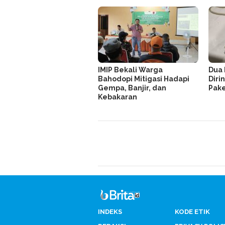
IMIP Bekali Warga
Dua 
Bahodopi Mitigasi Hadapi
Dirin
Gempa, Banjir, dan
Pake
Kebakaran
INDEKS
KODE ETIK