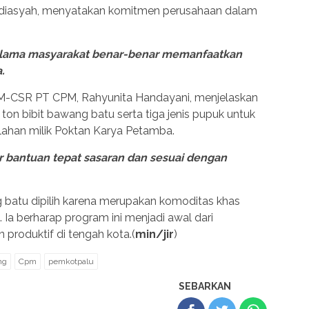
rdiasyah, menyatakan komitmen perusahaan dalam
lama masyarakat benar-benar memanfaatkan
.
PM-CSR PT CPM, Rahyunita Handayani, menjelaskan
on bibit bawang batu serta tiga jenis pupuk untuk
 lahan milik Poktan Karya Petamba.
 bantuan tepat sasaran dan sesuai dengan
atu dipilih karena merupakan komoditas khas
. Ia berharap program ini menjadi awal dari
roduktif di tengah kota.(
min/jir
)
ng
Cpm
pemkotpalu
SEBARKAN