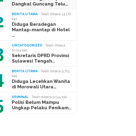
Dangkal Guncang Telu…
2
BERITA UTAMA
Telah dibaca 14,170
kali
Diduga Beradegan
Mantap-mantap di Hotel
…
3
UNCATEGORIZED
Telah dibaca
10,114 kali
Sekretaris DPRD Provinsi
Sulawesi Tengah…
4
BERITA UTAMA
Telah dibaca 9,703
kali
Diduga Lecehkan Wanita
di Morowali Utara…
5
KRIMINAL
Telah dibaca 9,044 kali
Polisi Belum Mampu
Ungkap Pelaku Penikam…