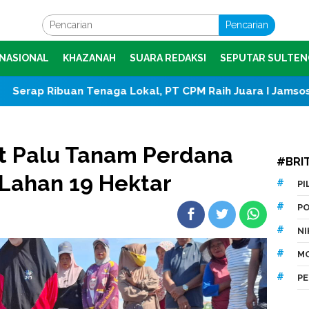
Pencarian
NASIONAL
KHAZANAH
SUARA REDAKSI
SEPUTAR SULTEN
naga Lokal, PT CPM Raih Juara I Jamsostek Award 2026 S
 Palu Tanam Perdana
#BRI
Lahan 19 Hektar
P
P
N
M
P