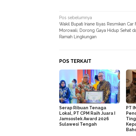
Navigasi
Pos sebelumnya
Wakil Bupati Iriane Iliyas Resmikan Car
pos
Morowali, Dorong Gaya Hidup Sehat d
Ramah Lingkungan
POS TERKAIT
Serap Ribuan Tenaga
PT I
Lokal, PT CPM Raih Juara I
Pend
Jamsostek Award 2026
Ting
Sulawesi Tengah
Kepa
Bah