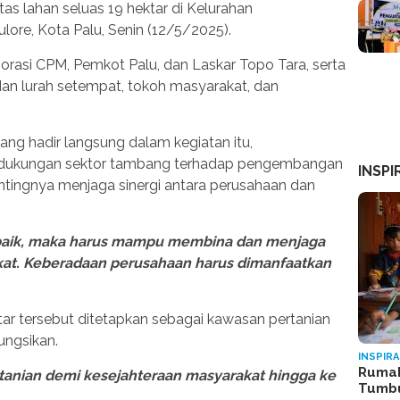
as lahan seluas 19 hektar di Kelurahan
ore, Kota Palu, Senin (12/5/2025).
borasi CPM, Pemkot Palu, dan Laskar Topo Tara, serta
dan lurah setempat, tokoh masyarakat, dan
yang hadir langsung dalam kegiatan itu,
 dukungan sektor tambang terhadap pengembangan
INSPI
entingnya menjaga sinergi antara perusahaan dan
baik, maka harus mampu membina dan menjaga
at. Keberadaan perusahaan harus dimanfaatkan
tar tersebut ditetapkan sebagai kawasan pertanian
ungsikan.
INSPIRA
Rumah
rtanian demi kesejahteraan masyarakat hingga ke
Tumb