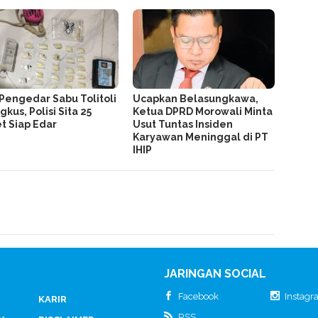
Pengedar Sabu Tolitoli
Ucapkan Belasungkawa,
gkus, Polisi Sita 25
Ketua DPRD Morowali Minta
t Siap Edar
Usut Tuntas Insiden
Karyawan Meninggal di PT
IHIP
JARINGAN SOCIAL
Facebook
Instag
KARIR
RSS