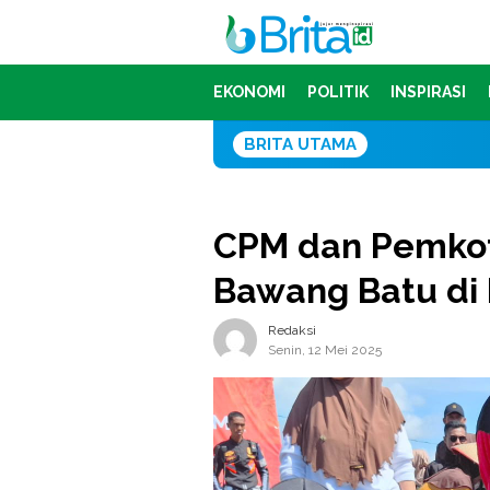
Loncat
ke
konten
EKONOMI
POLITIK
INSPIRASI
BRITA UTAMA
Serap Ribuan Te
CPM dan Pemkot
Bawang Batu di 
Redaksi
Senin, 12 Mei 2025