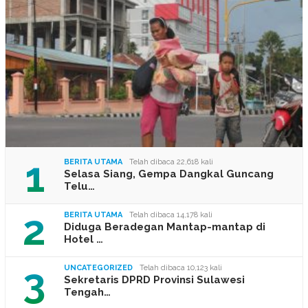
1
BERITA UTAMA
Telah dibaca 22,618 kali
Selasa Siang, Gempa Dangkal Guncang
Telu…
2
BERITA UTAMA
Telah dibaca 14,178 kali
Diduga Beradegan Mantap-mantap di
Hotel …
3
UNCATEGORIZED
Telah dibaca 10,123 kali
Sekretaris DPRD Provinsi Sulawesi
Tengah…