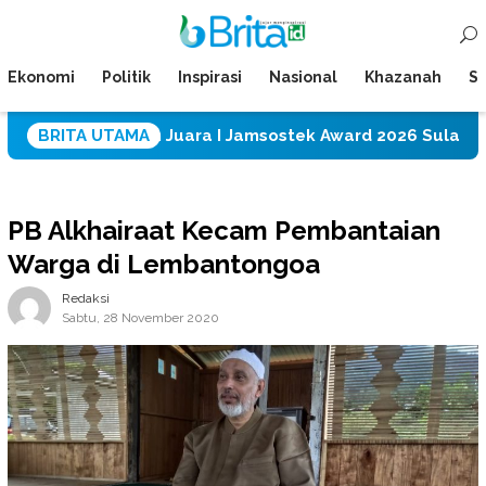
Loncat
Menu
ke
Mobile
konten
Ekonomi
Politik
Inspirasi
Nasional
Khazanah
Su
PM Raih Juara I Jamsostek Award 2026 Sulawesi Tengah
BRITA UTAMA
PB Alkhairaat Kecam Pembantaian
Warga di Lembantongoa
Redaksi
Sabtu, 28 November 2020