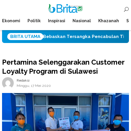
Loncat
Menu
ke
Mobile
konten
Ekonomi
Politik
Inspirasi
Nasional
Khazanah
Su
telah Bebaskan Tersangka Pencabulan Tiga Siswi SD
BRITA UTAMA
Pertamina Selenggarakan Customer
Loyalty Program di Sulawesi
Redaksi
Minggu, 17 Mei 2020