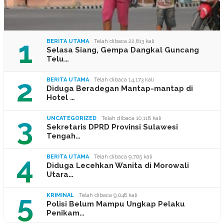
1
BERITA UTAMA
Telah dibaca 22,613 kali
Selasa Siang, Gempa Dangkal Guncang
Telu…
2
BERITA UTAMA
Telah dibaca 14,173 kali
Diduga Beradegan Mantap-mantap di
Hotel …
3
UNCATEGORIZED
Telah dibaca 10,118 kali
Sekretaris DPRD Provinsi Sulawesi
Tengah…
4
BERITA UTAMA
Telah dibaca 9,705 kali
Diduga Lecehkan Wanita di Morowali
Utara…
5
KRIMINAL
Telah dibaca 9,048 kali
Polisi Belum Mampu Ungkap Pelaku
Penikam…