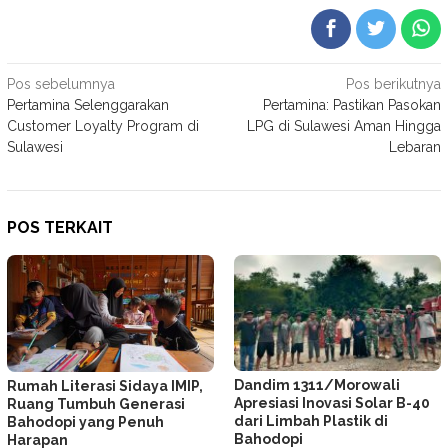
Navigasi
Pos sebelumnya
Pos berikutnya
Pertamina Selenggarakan
Pertamina: Pastikan Pasokan
pos
Customer Loyalty Program di
LPG di Sulawesi Aman Hingga
Sulawesi
Lebaran
POS TERKAIT
Dandim 1311/Morowali
Rumah Literasi Sidaya IMIP,
Apresiasi Inovasi Solar B-40
Ruang Tumbuh Generasi
dari Limbah Plastik di
Bahodopi yang Penuh
Bahodopi
Harapan