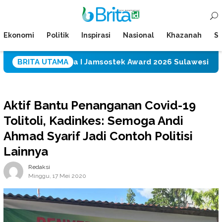
Loncat
Menu
ke
Mobile
konten
Ekonomi
Politik
Inspirasi
Nasional
Khazanah
Su
h Juara I Jamsostek Award 2026 Sulawesi Tengah
BRITA UTAMA
P
Aktif Bantu Penanganan Covid-19
Tolitoli, Kadinkes: Semoga Andi
Ahmad Syarif Jadi Contoh Politisi
Lainnya
Redaksi
Minggu, 17 Mei 2020