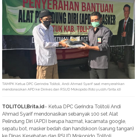
TAMPK Ketua DPC Gerindra Tolitoli, Andi Ahmad Syarif saat menyerahkan
mendonasikan APD ke Dinkes dan RSUD Mokopido.(foto:yuslih/brita.id)
TOLITOLI,Brita.id
– Ketua DPC Gerindra Tolitoli Andi
Ahmad Syarif mendonasikan sebanyak 100 set Alat
Pelindung Diri (APD) berupa hazmat, kacamata google,
sepatu bot, masker bedah dan handskoon (sarung tangan)
ke Dinas Kesehatan dan RSUD Mokopido Tolitoli.