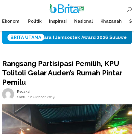
Loncat
Menu
ke
Mobile
konten
Ekonomi
Politik
Inspirasi
Nasional
Khazanah
Su
 Raih Juara I Jamsostek Award 2026 Sulawesi Tengah
BRITA UTAMA
Rangsang Partisipasi Pemilih, KPU
Tolitoli Gelar Auden’s Rumah Pintar
Pemilu
Redaksi
Sabtu, 12 Oktober 2019