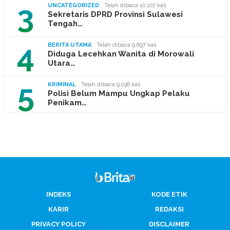
3
UNCATEGORIZED
Telah dibaca 10,107 kali
Sekretaris DPRD Provinsi Sulawesi
Tengah…
4
BERITA UTAMA
Telah dibaca 9,697 kali
Diduga Lecehkan Wanita di Morowali
Utara…
5
KRIMINAL
Telah dibaca 9,036 kali
Polisi Belum Mampu Ungkap Pelaku
Penikam…
INDEKS
KODE ETIK
KARIR
REDAKSI
PRIVACY POLICY
DISCLAIMER