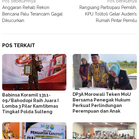
Navigasi
Pos sebelumnya
Pos berikutnya
Anggaran Rehab Rekon
Rangsang Partisipasi Pemilih,
pos
Bencana Palu Terancam Gagal
KPU Tolitoli Gelar Auden’s
Dikucurkan
Rumah Pintar Pemilu
POS TERKAIT
DP3A Morowali Teken MoU
Babinsa Koramil 1311-
Bersama Penegak Hukum
09/Bahodopi Raih Juara I
Perkuat Perlindungan
Lomba 3 Pilar Kamtibmas
Perempuan dan Anak
Tingkat Polda Sulteng