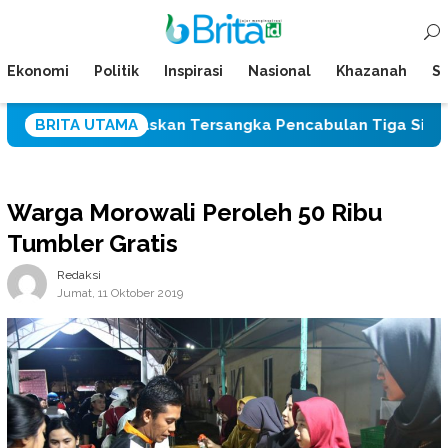
Loncat
Menu
ke
Mobile
konten
Ekonomi
Politik
Inspirasi
Nasional
Khazanah
Su
lah Bebaskan Tersangka Pencabulan Tiga Siswi SD
BRITA UTAMA
Warga Morowali Peroleh 50 Ribu
Tumbler Gratis
Redaksi
Jumat, 11 Oktober 2019