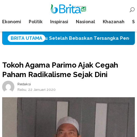
Loncat
Menu
ke
Mobile
konten
Ekonomi
Politik
Inspirasi
Nasional
Khazanah
Su
res Palu Setelah Bebaskan Tersangka Pencabulan Tiga Si
BRITA UTAMA
Tokoh Agama Parimo Ajak Cegah
Paham Radikalisme Sejak Dini
Redaksi
Rabu, 22 Januari 2020