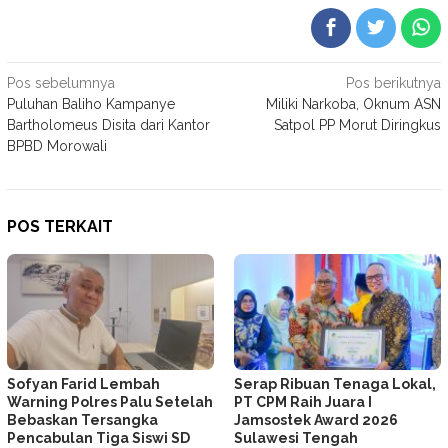
Navigasi
Pos sebelumnya
Pos berikutnya
Puluhan Baliho Kampanye
Miliki Narkoba, Oknum ASN
pos
Bartholomeus Disita dari Kantor
Satpol PP Morut Diringkus
BPBD Morowali
POS TERKAIT
Sofyan Farid Lembah
Serap Ribuan Tenaga Lokal,
Warning Polres Palu Setelah
PT CPM Raih Juara I
Bebaskan Tersangka
Jamsostek Award 2026
Pencabulan Tiga Siswi SD
Sulawesi Tengah