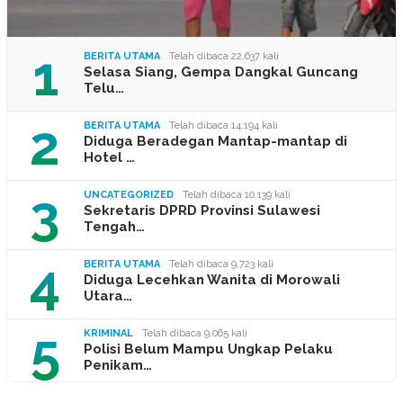
1
BERITA UTAMA
Telah dibaca 22,637 kali
Selasa Siang, Gempa Dangkal Guncang
Telu…
2
BERITA UTAMA
Telah dibaca 14,194 kali
Diduga Beradegan Mantap-mantap di
Hotel …
3
UNCATEGORIZED
Telah dibaca 10,139 kali
Sekretaris DPRD Provinsi Sulawesi
Tengah…
4
BERITA UTAMA
Telah dibaca 9,723 kali
Diduga Lecehkan Wanita di Morowali
Utara…
5
KRIMINAL
Telah dibaca 9,065 kali
Polisi Belum Mampu Ungkap Pelaku
Penikam…