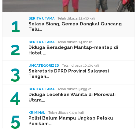
1
BERITA UTAMA
Telah dibaca 22,596 kali
Selasa Siang, Gempa Dangkal Guncang
Telu…
2
BERITA UTAMA
Telah dibaca 14,162 kali
Diduga Beradegan Mantap-mantap di
Hotel …
3
UNCATEGORIZED
Telah dibaca 10,105 kali
Sekretaris DPRD Provinsi Sulawesi
Tengah…
4
BERITA UTAMA
Telah dibaca 9,695 kali
Diduga Lecehkan Wanita di Morowali
Utara…
5
KRIMINAL
Telah dibaca 9,034 kali
Polisi Belum Mampu Ungkap Pelaku
Penikam…