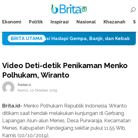
Loncat
Menu
ke
Mobile
konten
Ekonomi
Politik
Inspirasi
Nasional
Khazanah
Su
pi Mitigasi Hadapi Gempa, Banjir, dan Kebakaran
BRITA UTAMA
D
Video Deti-detik Penikaman Menko
Polhukam, Wiranto
Redaksi
Kamis, 10 Oktober 2019
Brita.id-
Menko Polhukam Republik Indonesia, Wiranto
ditikam saat hendak melakukan kunjungan di Gerbang
Lapangan Alun-alun Menes, Desa Purwaraja, Kecamatan
Menes, Kabupaten Pandeglang sekitar pukul 11.55 Wib,
Kamis (10/10/2019).