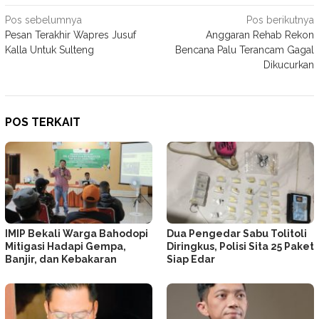
Navigasi
Pos sebelumnya
Pos berikutnya
Pesan Terakhir Wapres Jusuf
Anggaran Rehab Rekon
pos
Kalla Untuk Sulteng
Bencana Palu Terancam Gagal
Dikucurkan
POS TERKAIT
IMIP Bekali Warga Bahodopi
Dua Pengedar Sabu Tolitoli
Mitigasi Hadapi Gempa,
Diringkus, Polisi Sita 25 Paket
Banjir, dan Kebakaran
Siap Edar