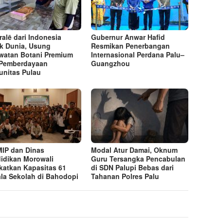
ralē dari Indonesia
Gubernur Anwar Hafid
k Dunia, Usung
Resmikan Penerbangan
watan Botani Premium
Internasional Perdana Palu–
Pemberdayaan
Guangzhou
nitas Pulau
MIP dan Dinas
Modal Atur Damai, Oknum
idikan Morowali
Guru Tersangka Pencabulan
katkan Kapasitas 61
di SDN Palupi Bebas dari
la Sekolah di Bahodopi
Tahanan Polres Palu