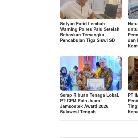
Sofyan Farid Lembah
Natu
Warning Polres Palu Setelah
untu
Bebaskan Tersangka
Pera
Pencabulan Tiga Siswi SD
dan 
Komu
Serap Ribuan Tenaga Lokal,
PT I
PT CPM Raih Juara I
Pend
Jamsostek Award 2026
Ting
Sulawesi Tengah
Kepa