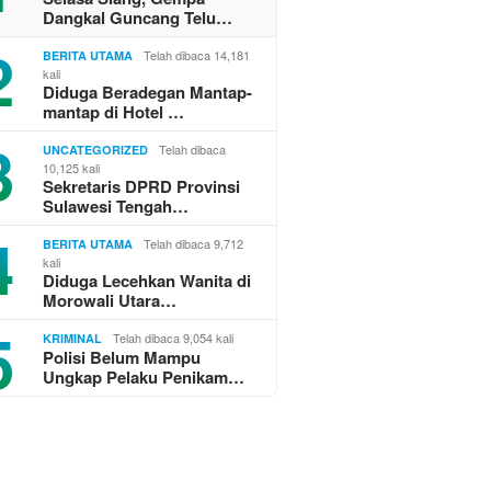
Dangkal Guncang Telu…
2
Telah dibaca 14,181
BERITA UTAMA
kali
Diduga Beradegan Mantap-
mantap di Hotel …
3
Telah dibaca
UNCATEGORIZED
10,125 kali
Sekretaris DPRD Provinsi
Sulawesi Tengah…
4
Telah dibaca 9,712
BERITA UTAMA
kali
Diduga Lecehkan Wanita di
Morowali Utara…
5
Telah dibaca 9,054 kali
KRIMINAL
Polisi Belum Mampu
Ungkap Pelaku Penikam…