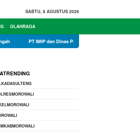
SABTU, 8 AGUSTUS 2026
NG
OLAHRAGA
IP dan Dinas Pendidikan Morowali Tingkatkan Kapasitas 61 Kep
TATRENDING
ILKADASULTENG
OLRESMOROWALI
IKELMOROWALI
OROWALI
EMKABMOROWALI