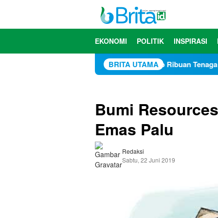
Loncat
ke
konten
EKONOMI
POLITIK
INSPIRASI
n Tiga Siswi SD
Serap Ribuan Tenaga Lokal, PT CPM Rai
BRITA UTAMA
Bumi Resources
Emas Palu
Redaksi
Sabtu, 22 Juni 2019