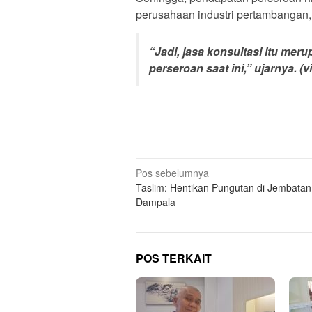
perusahaan industri pertambangan, ba
“Jadi, jasa konsultasi itu me
perseroan saat ini,” ujarnya.
(v
Navigasi
Pos sebelumnya
Taslim: Hentikan Pungutan di Jembatan
pos
Dampala
POS TERKAIT