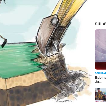
SULA
SEPUTA
Babins
Ju…