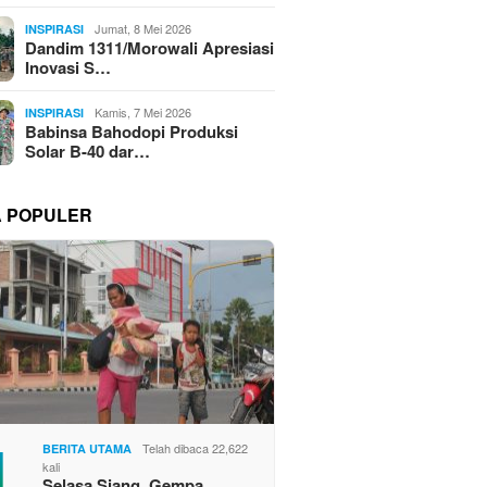
Jumat, 8 Mei 2026
INSPIRASI
Dandim 1311/Morowali Apresiasi
Inovasi S…
Kamis, 7 Mei 2026
INSPIRASI
Babinsa Bahodopi Produksi
Solar B-40 dar…
A POPULER
1
Telah dibaca 22,622
BERITA UTAMA
kali
Selasa Siang, Gempa