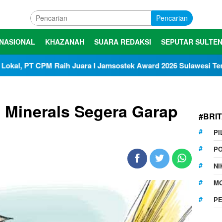
Pencarian
NASIONAL
KHAZANAH
SUARA REDAKSI
SEPUTAR SULTE
h Juara I Jamsostek Award 2026 Sulawesi Tengah
PT IM
 Minerals Segera Garap
#BRI
P
P
N
M
P