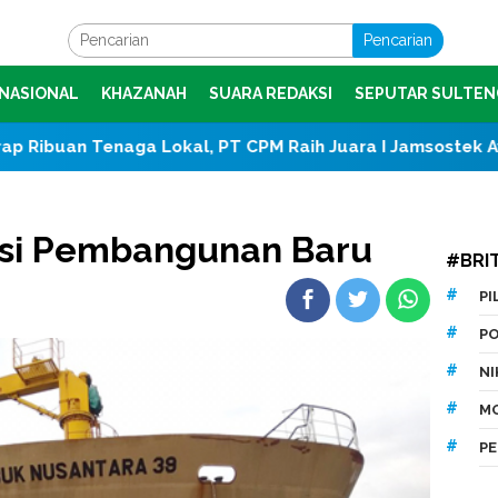
Pencarian
NASIONAL
KHAZANAH
SUARA REDAKSI
SEPUTAR SULTEN
 Lokal, PT CPM Raih Juara I Jamsostek Award 2026 Sula
isi Pembangunan Baru
#BRI
P
P
N
M
P