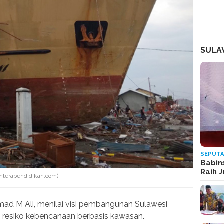
SULA
SEPUTA
Babin
Raih 
enterapendidikan.com)
ad M Ali, menilai visi pembangunan Sulawesi
resiko kebencanaan berbasis kawasan.