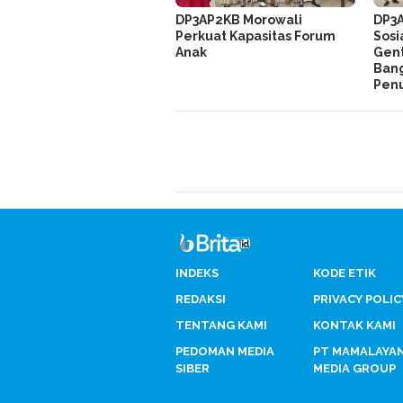
DP3AP2KB Morowali
DP3
Perkuat Kapasitas Forum
Sosi
Anak
Gent
Ban
Penu
INDEKS
KODE ETIK
REDAKSI
PRIVACY POLIC
TENTANG KAMI
KONTAK KAMI
PEDOMAN MEDIA
PT MAMALAYA
SIBER
MEDIA GROUP