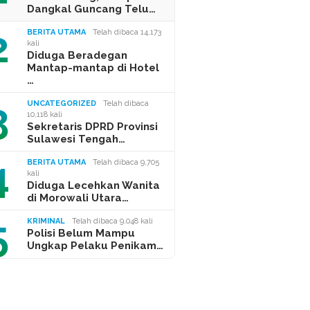
Dangkal Guncang Telu…
2
BERITA UTAMA
Telah dibaca 14,173
kali
Diduga Beradegan
Mantap-mantap di Hotel
…
3
UNCATEGORIZED
Telah dibaca
10,118 kali
Sekretaris DPRD Provinsi
Sulawesi Tengah…
4
BERITA UTAMA
Telah dibaca 9,705
kali
Diduga Lecehkan Wanita
di Morowali Utara…
5
KRIMINAL
Telah dibaca 9,048 kali
Polisi Belum Mampu
Ungkap Pelaku Penikam…