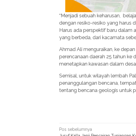
“Menjadi sebuah keharusan, bela
dengan resiko-resiko yang harus 
Harus ada perspektif baru dalam 
yang berbeda, dari kacamata sebel
Ahmad Ali menguraikan, ke depan S
perencanaan daerah 25 tahun ke d
menetapkan kawasan dalam desain
Semisal, untuk wilayah lembah Pal
penanggulangan bencana, tempat i
tentang bencana geologis untuk p
Navigasi
Pos sebelumnya
Jusuf Kalla Janji Pencairan Tunjangan 