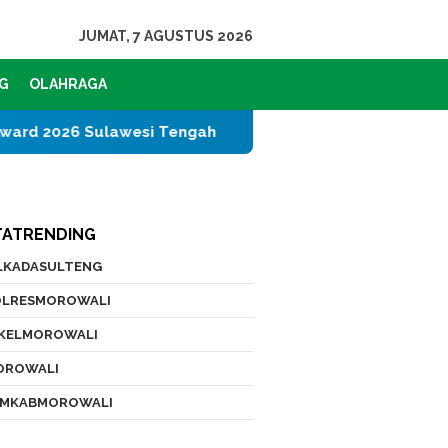
JUMAT, 7 AGUSTUS 2026
G
OLAHRAGA
wesi Tengah
PT IMIP dan Dinas Pendidikan Morowali
TATRENDING
ILKADASULTENG
OLRESMOROWALI
IKELMOROWALI
OROWALI
EMKABMOROWALI