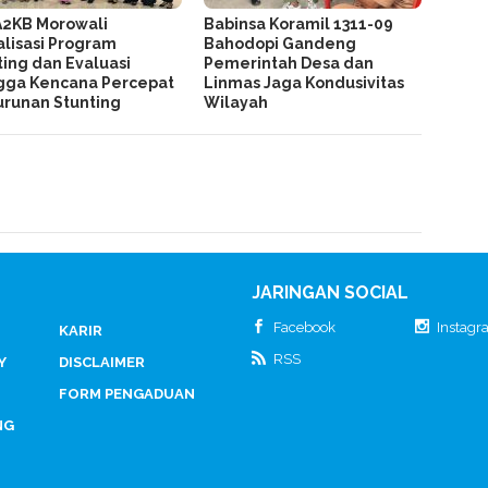
A2KB Morowali
Babinsa Koramil 1311-09
alisasi Program
Bahodopi Gandeng
ing dan Evaluasi
Pemerintah Desa dan
gga Kencana Percepat
Linmas Jaga Kondusivitas
runan Stunting
Wilayah
JARINGAN SOCIAL
Facebook
Instag
KARIR
RSS
Y
DISCLAIMER
FORM PENGADUAN
NG