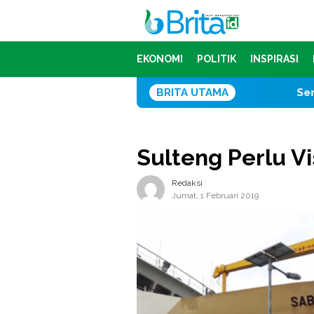
Loncat
ke
konten
EKONOMI
POLITIK
INSPIRASI
BRITA UTAMA
Serap Ribuan Tenaga
Sulteng Perlu V
Redaksi
Jumat, 1 Februari 2019