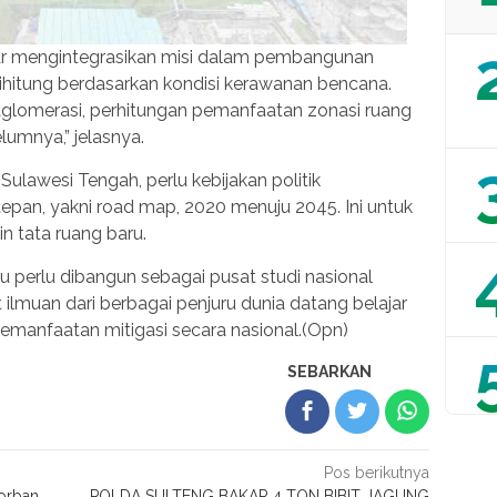
jar mengintegrasikan misi dalam pembangunan
dihitung berdasarkan kondisi kerawanan bencana.
aglomerasi, perhitungan pemanfaatan zonasi ruang
umnya,” jelasnya.
ulawesi Tengah, perlu kebijakan politik
epan, yakni road map, 2020 menuju 2045. Ini untuk
 tata ruang baru.
u perlu dibangun sebagai pusat studi nasional
lmuan dari berbagai penjuru dunia datang belajar
emanfaatan mitigasi secara nasional.(Opn)
SEBARKAN
Pos berikutnya
Korban
POLDA SULTENG BAKAR 4 TON BIBIT JAGUNG