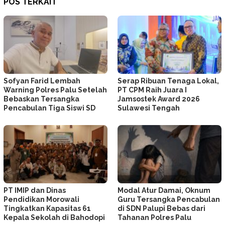
POS TERKAIT
Sofyan Farid Lembah
Serap Ribuan Tenaga Lokal,
Warning Polres Palu Setelah
PT CPM Raih Juara I
Bebaskan Tersangka
Jamsostek Award 2026
Pencabulan Tiga Siswi SD
Sulawesi Tengah
PT IMIP dan Dinas
Modal Atur Damai, Oknum
Pendidikan Morowali
Guru Tersangka Pencabulan
Tingkatkan Kapasitas 61
di SDN Palupi Bebas dari
Kepala Sekolah di Bahodopi
Tahanan Polres Palu