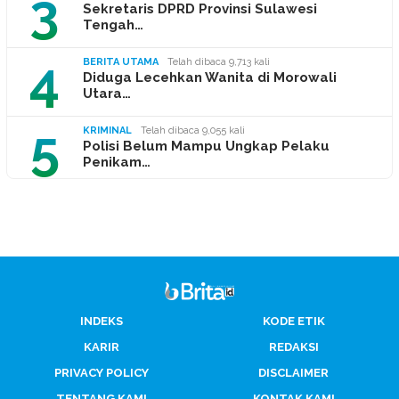
3
Sekretaris DPRD Provinsi Sulawesi
Tengah…
4
BERITA UTAMA
Telah dibaca 9,713 kali
Diduga Lecehkan Wanita di Morowali
Utara…
5
KRIMINAL
Telah dibaca 9,055 kali
Polisi Belum Mampu Ungkap Pelaku
Penikam…
INDEKS
KODE ETIK
KARIR
REDAKSI
PRIVACY POLICY
DISCLAIMER
TENTANG KAMI
KONTAK KAMI