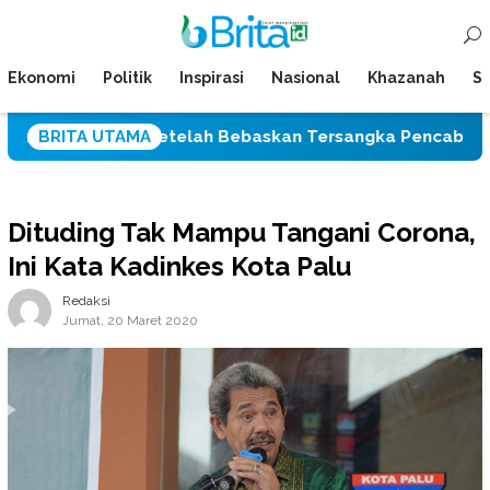
Loncat
Menu
ke
Mobile
konten
Ekonomi
Politik
Inspirasi
Nasional
Khazanah
Su
es Palu Setelah Bebaskan Tersangka Pencabulan Tiga Sis
BRITA UTAMA
Dituding Tak Mampu Tangani Corona,
Ini Kata Kadinkes Kota Palu
Redaksi
Jumat, 20 Maret 2020