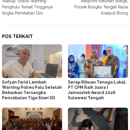
Wabup Tolitoli Warning
Respons Keluhan Warga,
pos
Penghulu Terkait Tingginya
Polsek Bungku Tengah Razia
Angka Pernikahan Dini
Knalpot Bising
POS TERKAIT
Sofyan Farid Lembah
Serap Ribuan Tenaga Lokal,
Warning Polres Palu Setelah
PT CPM Raih Juara I
Bebaskan Tersangka
Jamsostek Award 2026
Pencabulan Tiga Siswi SD
Sulawesi Tengah