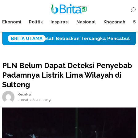
Loncat
Menu
ke
Mobile
konten
Ekonomi
Politik
Inspirasi
Nasional
Khazanah
Su
lu Setelah Bebaskan Tersangka Pencabulan Tiga Siswi SD
BRITA UTAMA
PLN Belum Dapat Deteksi Penyebab
Padamnya Listrik Lima Wilayah di
Sulteng
Redaksi
Jumat, 26 Juli 2019