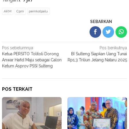
AKM
Cpm
pemkotpalu
SEBARKAN
Navigasi
Pos sebelumnya
Pos berikutnya
Ketua PERSITO Tolitoli Dorong
BI Sulteng Siapkan Uang Tunai
pos
Anwar Hafid Maju sebagai Calon
Rp1,3 Triliun Jelang Nataru 2025
Ketum Asprov PSSI Sulteng
POS TERKAIT