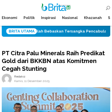
Loncat
Menu
ke
Mobile
konten
Ekonomi
Politik
Inspirasi
Nasional
Khazanah
Su
u Setelah Bebaskan Tersangka Pencabulan Tiga Siswi SD
BRITA UTAMA
PT Citra Palu Minerals Raih Predikat
Gold dari BKKBN atas Komitmen
Cegah Stunting
Redaksi
Kamis, 11 Desember 2025