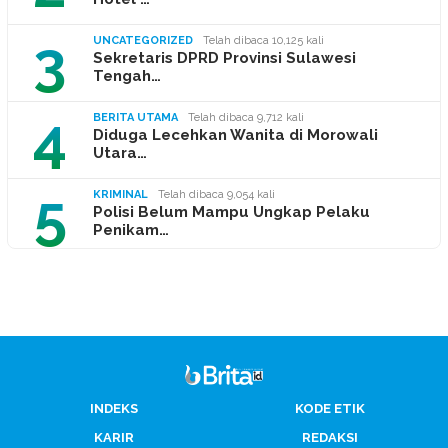
3
UNCATEGORIZED
Telah dibaca 10,125 kali
Sekretaris DPRD Provinsi Sulawesi
Tengah…
4
BERITA UTAMA
Telah dibaca 9,712 kali
Diduga Lecehkan Wanita di Morowali
Utara…
5
KRIMINAL
Telah dibaca 9,054 kali
Polisi Belum Mampu Ungkap Pelaku
Penikam…
INDEKS
KODE ETIK
KARIR
REDAKSI