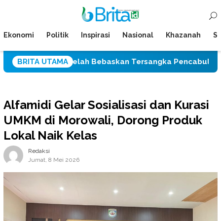
Loncat
Menu
ke
Mobile
konten
Ekonomi
Politik
Inspirasi
Nasional
Khazanah
Su
lu Setelah Bebaskan Tersangka Pencabulan Tiga Siswi SD
BRITA UTAMA
Alfamidi Gelar Sosialisasi dan Kurasi
UMKM di Morowali, Dorong Produk
Lokal Naik Kelas
Redaksi
Jumat, 8 Mei 2026