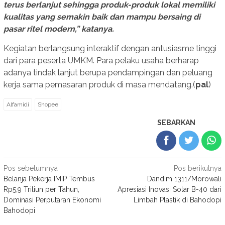
terus berlanjut sehingga produk-produk lokal memiliki
kualitas yang semakin baik dan mampu bersaing di
pasar ritel modern,” katanya.
Kegiatan berlangsung interaktif dengan antusiasme tinggi
dari para peserta UMKM. Para pelaku usaha berharap
adanya tindak lanjut berupa pendampingan dan peluang
kerja sama pemasaran produk di masa mendatang.(
pal
)
Alfamidi
Shopee
SEBARKAN
Navigasi
Pos sebelumnya
Pos berikutnya
Belanja Pekerja IMIP Tembus
Dandim 1311/Morowali
pos
Rp5,9 Triliun per Tahun,
Apresiasi Inovasi Solar B-40 dari
Dominasi Perputaran Ekonomi
Limbah Plastik di Bahodopi
Bahodopi