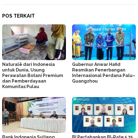
POS TERKAIT
Naturalē dari Indonesia
Gubernur Anwar Hafid
untuk Dunia, Usung
Resmikan Penerbangan
Perawatan Botani Premium
Internasional Perdana Palu–
dan Pemberdayaan
Guangzhou
Komunitas Pulau
Bank Indonesia Sulteng
BI Pertahankan BI-Rate 5,75