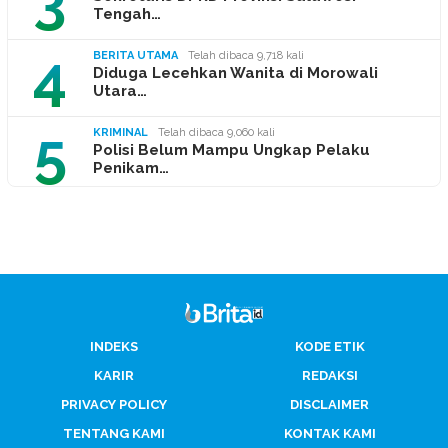
3
Tengah…
4
BERITA UTAMA
Telah dibaca 9,718 kali
Diduga Lecehkan Wanita di Morowali
Utara…
5
KRIMINAL
Telah dibaca 9,060 kali
Polisi Belum Mampu Ungkap Pelaku
Penikam…
INDEKS
KODE ETIK
KARIR
REDAKSI
PRIVACY POLICY
DISCLAIMER
TENTANG KAMI
KONTAK KAMI