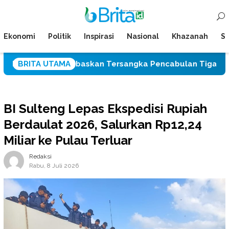
Loncat
Menu
ke
Mobile
konten
Ekonomi
Politik
Inspirasi
Nasional
Khazanah
Su
ah Bebaskan Tersangka Pencabulan Tiga Siswi SD
BRITA UTAMA
BI Sulteng Lepas Ekspedisi Rupiah
Berdaulat 2026, Salurkan Rp12,24
Miliar ke Pulau Terluar
Redaksi
Rabu, 8 Juli 2026