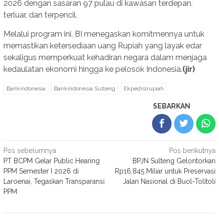
2026 dengan sasaran 97 pulau di kawasan terdepan,
terluar, dan terpencil.
Melalui program ini, BI menegaskan komitmennya untuk
memastikan ketersediaan uang Rupiah yang layak edar
sekaligus memperkuat kehadiran negara dalam menjaga
kedaulatan ekonomi hingga ke pelosok Indonesia.
(jir)
Bankindonesia
Bankindonesia Sulteng
Ekpedisirupiah
SEBARKAN
Navigasi
Pos sebelumnya
Pos berikutnya
PT BCPM Gelar Public Hearing
BPJN Sulteng Gelontorkan
pos
PPM Semester I 2026 di
Rp16,845 Miliar untuk Preservasi
Laroenai, Tegaskan Transparansi
Jalan Nasional di Buol-Tolitoli
PPM