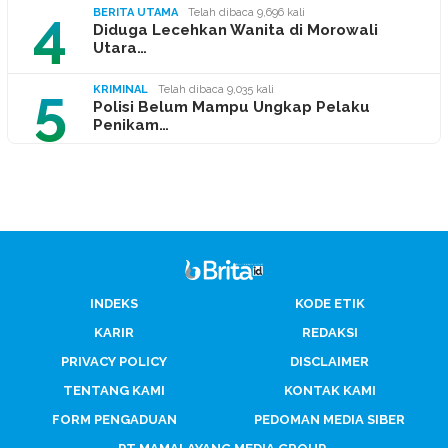
4
BERITA UTAMA
Telah dibaca 9,696 kali
Diduga Lecehkan Wanita di Morowali
Utara…
5
KRIMINAL
Telah dibaca 9,035 kali
Polisi Belum Mampu Ungkap Pelaku
Penikam…
INDEKS
KODE ETIK
KARIR
REDAKSI
PRIVACY POLICY
DISCLAIMER
TENTANG KAMI
KONTAK KAMI
FORM PENGADUAN
PEDOMAN MEDIA SIBER