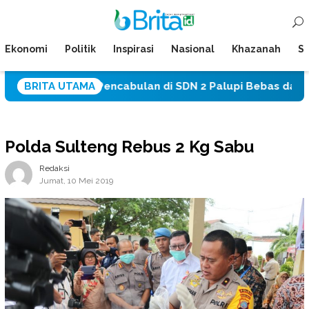
Loncat
Menu
ke
Mobile
konten
Ekonomi
Politik
Inspirasi
Nasional
Khazanah
Su
ngka Pencabulan di SDN 2 Palupi Bebas dari Tahanan Pol
BRITA UTAMA
Polda Sulteng Rebus 2 Kg Sabu
Redaksi
Jumat, 10 Mei 2019