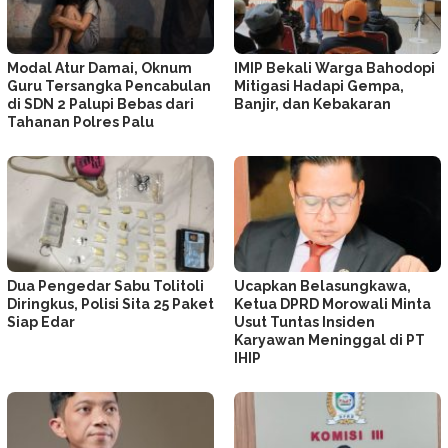
Modal Atur Damai, Oknum
IMIP Bekali Warga Bahodopi
Guru Tersangka Pencabulan
Mitigasi Hadapi Gempa,
di SDN 2 Palupi Bebas dari
Banjir, dan Kebakaran
Tahanan Polres Palu
Dua Pengedar Sabu Tolitoli
Ucapkan Belasungkawa,
Diringkus, Polisi Sita 25 Paket
Ketua DPRD Morowali Minta
Siap Edar
Usut Tuntas Insiden
Karyawan Meninggal di PT
IHIP