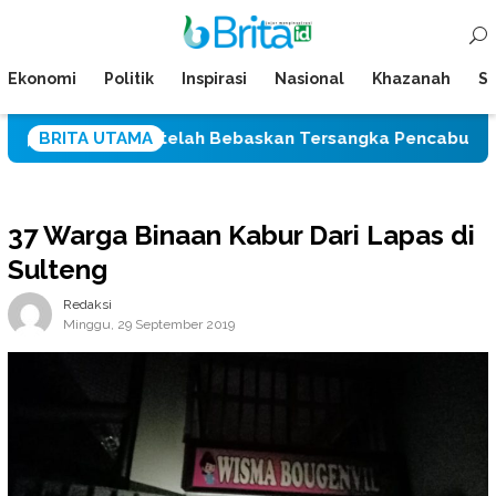
Loncat
Menu
ke
Mobile
konten
Ekonomi
Politik
Inspirasi
Nasional
Khazanah
Su
 Palu Setelah Bebaskan Tersangka Pencabulan Tiga Siswi
BRITA UTAMA
37 Warga Binaan Kabur Dari Lapas di
Sulteng
Redaksi
Minggu, 29 September 2019