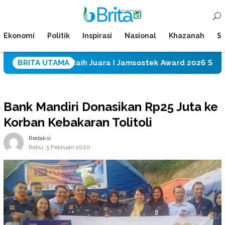
Loncat
Menu
ke
Mobile
konten
Ekonomi
Politik
Inspirasi
Nasional
Khazanah
Su
 CPM Raih Juara I Jamsostek Award 2026 Sulawesi Tengah
BRITA UTAMA
Bank Mandiri Donasikan Rp25 Juta ke
Korban Kebakaran Tolitoli
Redaksi
Rabu, 5 Februari 2020