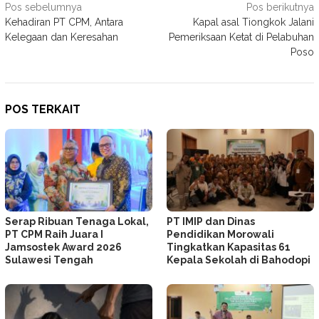
Navigasi
Pos sebelumnya
Pos berikutnya
Kehadiran PT CPM, Antara
Kapal asal Tiongkok Jalani
pos
Kelegaan dan Keresahan
Pemeriksaan Ketat di Pelabuhan
Poso
POS TERKAIT
Serap Ribuan Tenaga Lokal,
PT IMIP dan Dinas
PT CPM Raih Juara I
Pendidikan Morowali
Jamsostek Award 2026
Tingkatkan Kapasitas 61
Sulawesi Tengah
Kepala Sekolah di Bahodopi