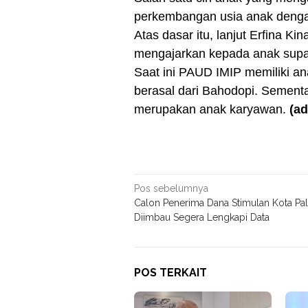
perkembangan usia anak dengan
Atas dasar itu, lanjut Erfina K
mengajarkan kepada anak sup
Saat ini PAUD IMIP memiliki an
berasal dari Bahodopi. Sement
merupakan anak karyawan.
(adi
Navigasi
Pos sebelumnya
Calon Penerima Dana Stimulan Kota Pa
pos
Diimbau Segera Lengkapi Data
POS TERKAIT