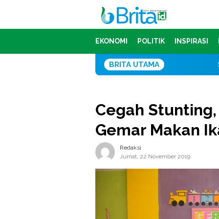
Loncat
ke
konten
EKONOMI
POLITIK
INSPIRASI
BRITA UTAMA
Sofyan Farid
Cegah Stunting
Gemar Makan Ik
Redaksi
Jumat, 22 November 2019