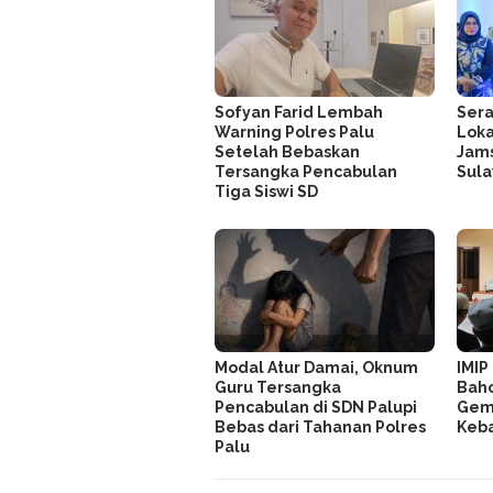
Sofyan Farid Lembah
Sera
Warning Polres Palu
Loka
Setelah Bebaskan
Jams
Tersangka Pencabulan
Sul
Tiga Siswi SD
Modal Atur Damai, Oknum
IMIP
Guru Tersangka
Baho
Pencabulan di SDN Palupi
Gemp
Bebas dari Tahanan Polres
Keb
Palu