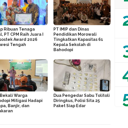
p Ribuan Tenaga
PT IMIP dan Dinas
l, PT CPM Raih Juara I
Pendidikan Morowali
ostek Award 2026
Tingkatkan Kapasitas 61
awesi Tengah
Kepala Sekolah di
Bahodopi
 Bekali Warga
Dua Pengedar Sabu Tolitoli
dopi Mitigasi Hadapi
Diringkus, Polisi Sita 25
a, Banjir, dan
Paket Siap Edar
akaran