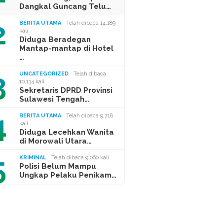
Dangkal Guncang Telu…
2
BERITA UTAMA
Telah dibaca 14,189
kali
Diduga Beradegan
Mantap-mantap di Hotel
…
3
UNCATEGORIZED
Telah dibaca
10,134 kali
Sekretaris DPRD Provinsi
Sulawesi Tengah…
4
BERITA UTAMA
Telah dibaca 9,718
kali
Diduga Lecehkan Wanita
di Morowali Utara…
5
KRIMINAL
Telah dibaca 9,060 kali
Polisi Belum Mampu
Ungkap Pelaku Penikam…