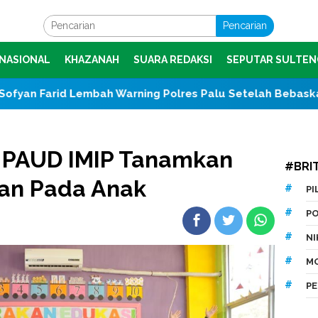
Pencarian
NASIONAL
KHAZANAH
SUARA REDAKSI
SEPUTAR SULTEN
 Lembah Warning Polres Palu Setelah Bebaskan Tersangka
, PAUD IMIP Tanamkan
#BRI
an Pada Anak
P
P
N
M
P