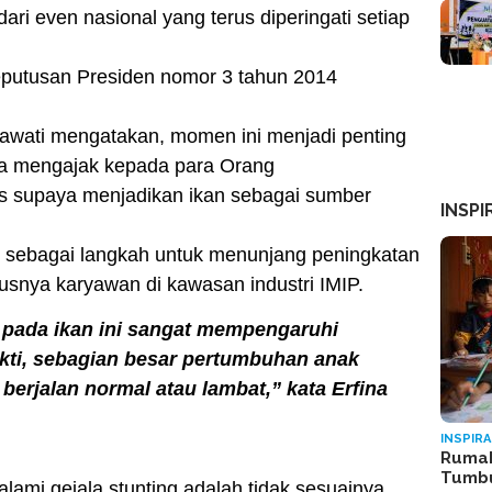
ri even nasional yang terus diperingati setiap
Keputusan Presiden nomor 3 tahun 2014
nawati mengatakan, momen ini menjadi penting
ta mengajak kepada para Orang
s supaya menjadikan ikan sebagai sumber
INSPI
ti, sebagai langkah untuk menunjang peningkatan
usnya karyawan di kawasan industri IMIP.
pada ikan ini sangat mempengaruhi
ti, sebagian besar pertumbuhan anak
k berjalan normal atau lambat,” kata Erfina
INSPIRA
Rumah
Tumb
lami gejala stunting adalah tidak sesuainya