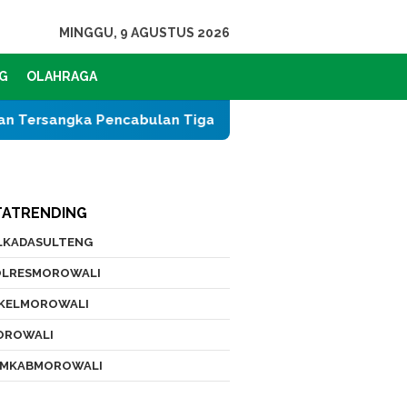
MINGGU, 9 AGUSTUS 2026
G
OLAHRAGA
 Pencabulan Tiga Siswi SD
Serap Ribuan Tenaga Lo
TATRENDING
ILKADASULTENG
OLRESMOROWALI
IKELMOROWALI
OROWALI
EMKABMOROWALI