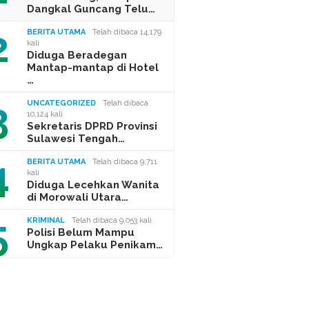
Dangkal Guncang Telu…
2
BERITA UTAMA
Telah dibaca 14,179
kali
Diduga Beradegan
Mantap-mantap di Hotel
…
3
UNCATEGORIZED
Telah dibaca
10,124 kali
Sekretaris DPRD Provinsi
Sulawesi Tengah…
4
BERITA UTAMA
Telah dibaca 9,711
kali
Diduga Lecehkan Wanita
di Morowali Utara…
5
KRIMINAL
Telah dibaca 9,053 kali
Polisi Belum Mampu
Ungkap Pelaku Penikam…