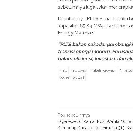
sebelumnya juga telah menerapkan
Di antaranya PLTS Kanal Fatufia 
kapasitas 65,89 MWp, serta ren
Energy Materials.
“PLTS bukan sekadar pembangkit li
transisi energi modern. Perusaha
dalam efisiensi, investasi, dan ak
imip
morowali
Nikelmorowali
Nikelsu
polresmorowali
Navigasi
Pos sebelumnya
Digerebek di Kamar Kos, Wanita 26 Tah
pos
Kampung Kuda Tolitoli Simpan 315 Gr