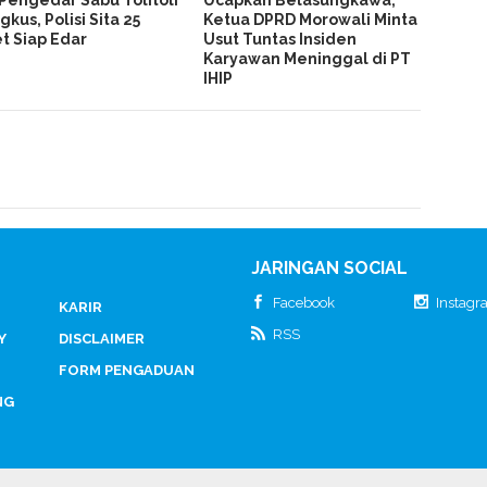
gkus, Polisi Sita 25
Ketua DPRD Morowali Minta
t Siap Edar
Usut Tuntas Insiden
Karyawan Meninggal di PT
IHIP
JARINGAN SOCIAL
Facebook
Instag
KARIR
RSS
Y
DISCLAIMER
FORM PENGADUAN
NG