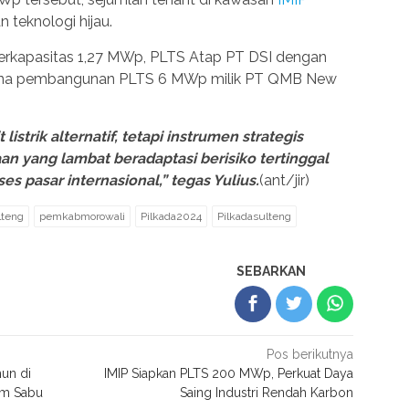
 teknologi hijau.
berkapasitas 1,27 MWp, PLTS Atap PT DSI dengan
cana pembangunan PLTS 6 MWp milik PT QMB New
strik alternatif, tetapi instrumen strategis
an yang lambat beradaptasi berisiko tertinggal
ses pasar internasional,” tegas Yulius.
(ant/jir)
lteng
pemkabmorowali
Pilkada2024
Pilkadasulteng
SEBARKAN
Pos berikutnya
un di
IMIP Siapkan PLTS 200 MWp, Perkuat Daya
am Sabu
Saing Industri Rendah Karbon