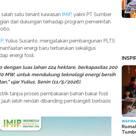
 salah satu tenant kawasan
IMIP
, yakni PT Sumber
agian dari dukungan terhadap program pemerintah
2060.
IP
, Yulius Susanto, mengatakan pembangunan PLTS
nfaatan energi baru terbarukan sekaligus
p energi fosil.
INSPI
dengan luas lahan 224 hektare, berkapasitas 200
0 MW, untuk mendukung teknologi energi bersih
n,” ujar Yulius, Senin (11/5/2026).
strik tanpa proses pembakaran bahan bakar fosil
 jauh lebih rendah dibanding pembangkit berbasis
INSPIRA
Rumah
Tumb