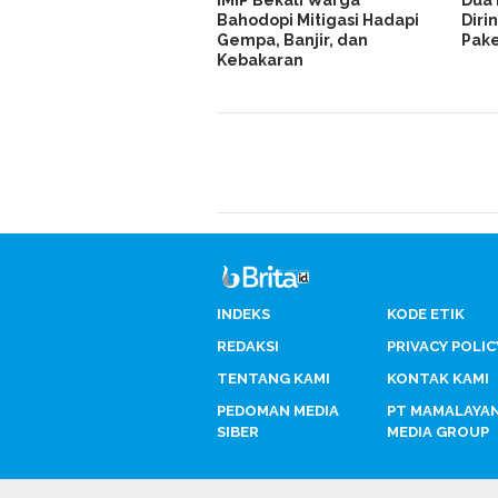
Bahodopi Mitigasi Hadapi
Dirin
Gempa, Banjir, dan
Pake
Kebakaran
INDEKS
KODE ETIK
REDAKSI
PRIVACY POLIC
TENTANG KAMI
KONTAK KAMI
PEDOMAN MEDIA
PT MAMALAYA
SIBER
MEDIA GROUP