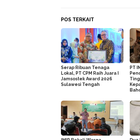
POS TERKAIT
Serap Ribuan Tenaga
PT I
Lokal, PT CPM Raih Juara I
Pend
Jamsostek Award 2026
Ting
Sulawesi Tengah
Kepa
Bah
IMIP Bekali Warga
Dua 