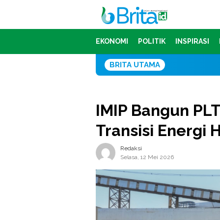
Loncat
ke
konten
EKONOMI
POLITIK
INSPIRASI
BRITA UTAMA
Serap Ribuan Te
IMIP Bangun PL
Transisi Energi 
Redaksi
Selasa, 12 Mei 2026