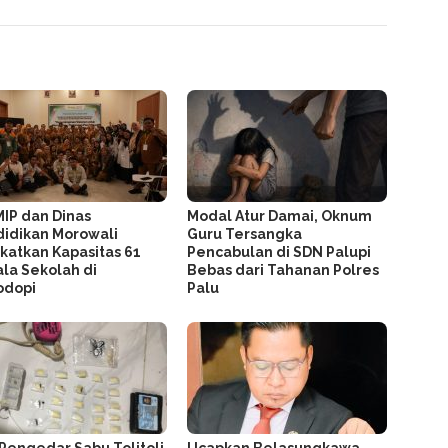
MIP dan Dinas
Modal Atur Damai, Oknum
idikan Morowali
Guru Tersangka
katkan Kapasitas 61
Pencabulan di SDN Palupi
la Sekolah di
Bebas dari Tahanan Polres
odopi
Palu
Pengedar Sabu Tolitoli
Ucapkan Belasungkawa,