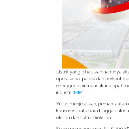
Listrik yang dihasilkan nantinya
operasional pabrik dan perkantora
energi juga direncanakan dapat me
industri
IMIP
.
Yulius menjelaskan, pemanfaatan 
konsumsi batu bara hingga puluhan
oksida dan sulfur dioksida.
Selain pembangunan PLTS 200 MW