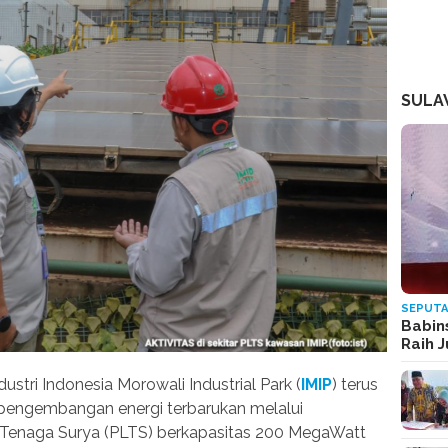
SULA
SEPUTA
Babin
Raih 
ustri Indonesia Morowali Industrial Park (
IMIP
) terus
engembangan energi terbarukan melalui
Tenaga Surya (PLTS) berkapasitas 200 MegaWatt