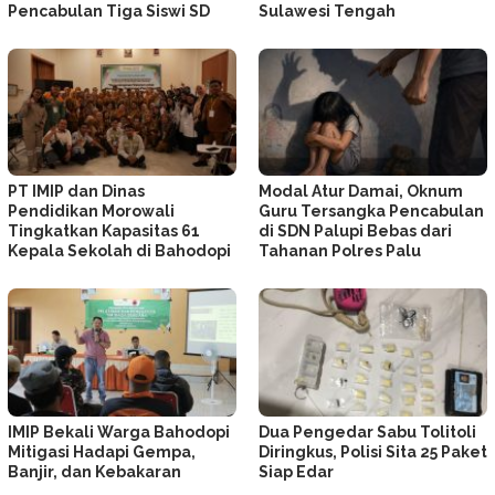
Pencabulan Tiga Siswi SD
Sulawesi Tengah
PT IMIP dan Dinas
Modal Atur Damai, Oknum
Pendidikan Morowali
Guru Tersangka Pencabulan
Tingkatkan Kapasitas 61
di SDN Palupi Bebas dari
Kepala Sekolah di Bahodopi
Tahanan Polres Palu
IMIP Bekali Warga Bahodopi
Dua Pengedar Sabu Tolitoli
Mitigasi Hadapi Gempa,
Diringkus, Polisi Sita 25 Paket
Banjir, dan Kebakaran
Siap Edar