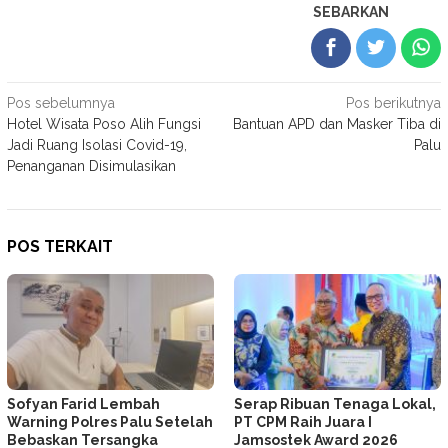
SEBARKAN
Navigasi
Pos sebelumnya
Pos berikutnya
Hotel Wisata Poso Alih Fungsi
Bantuan APD dan Masker Tiba di
pos
Jadi Ruang Isolasi Covid-19,
Palu
Penanganan Disimulasikan
POS TERKAIT
Sofyan Farid Lembah
Serap Ribuan Tenaga Lokal,
Warning Polres Palu Setelah
PT CPM Raih Juara I
Bebaskan Tersangka
Jamsostek Award 2026