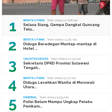
1
BERITA UTAMA
Telah dibaca 22,626 kali
Selasa Siang, Gempa Dangkal Guncang
Telu…
2
BERITA UTAMA
Telah dibaca 14,181 kali
Diduga Beradegan Mantap-mantap di
Hotel …
3
UNCATEGORIZED
Telah dibaca 10,125 kali
Sekretaris DPRD Provinsi Sulawesi
Tengah…
4
BERITA UTAMA
Telah dibaca 9,712 kali
Diduga Lecehkan Wanita di Morowali
Utara…
5
KRIMINAL
Telah dibaca 9,054 kali
Polisi Belum Mampu Ungkap Pelaku
Penikam…