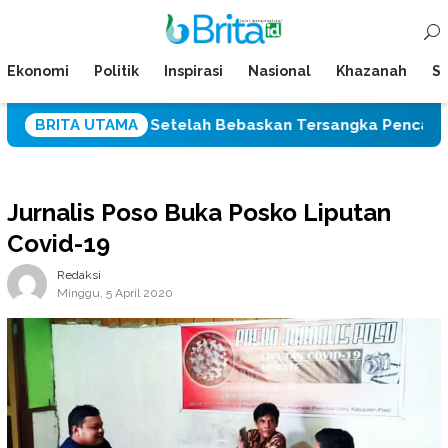
Loncat
Menu
ke
Mobile
konten
Ekonomi
Politik
Inspirasi
Nasional
Khazanah
Su
es Palu Setelah Bebaskan Tersangka Pencabulan Tiga Sis
BRITA UTAMA
Jurnalis Poso Buka Posko Liputan
Covid-19
Redaksi
Minggu, 5 April 2020