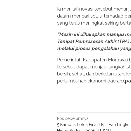
Ia menilai inovasi tersebut menu
dalam mencari solusi terhadap p
yang terus meningkat seiring ber
“Mesin ini diharapkan mampu m
Tempat Pemrosesan Akhir (TPA)
melalui proses pengolahan yang 
Pemerintah Kabupaten Morowali 
tersebut dapat menjadi langkah s
bersih, sehat, dan berkelanjutan,
pertumbuhan ekonomi daerah.
(pa
Navigasi
Pos sebelumnya
5 Kampus Lolos Final LKTI Hari Lingku
pos
Hidup Sedunia 2026 PT IMIP