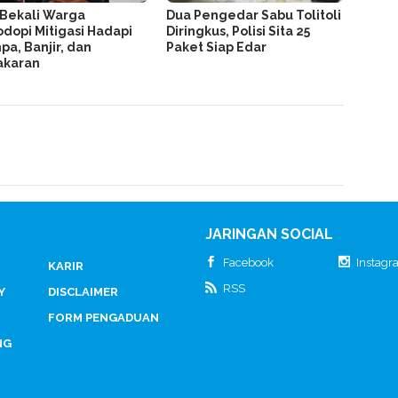
 Bekali Warga
Dua Pengedar Sabu Tolitoli
dopi Mitigasi Hadapi
Diringkus, Polisi Sita 25
a, Banjir, dan
Paket Siap Edar
akaran
JARINGAN SOCIAL
Facebook
Instag
KARIR
RSS
Y
DISCLAIMER
FORM PENGADUAN
NG