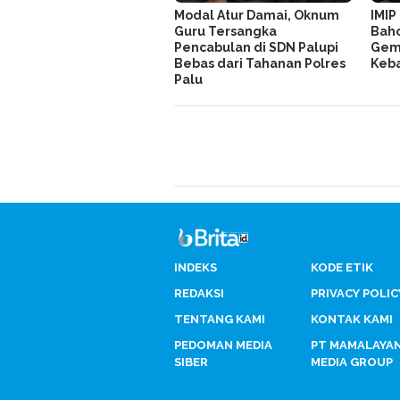
Modal Atur Damai, Oknum
IMIP
Guru Tersangka
Baho
Pencabulan di SDN Palupi
Gemp
Bebas dari Tahanan Polres
Keb
Palu
INDEKS
KODE ETIK
REDAKSI
PRIVACY POLIC
TENTANG KAMI
KONTAK KAMI
PEDOMAN MEDIA
PT MAMALAYA
SIBER
MEDIA GROUP