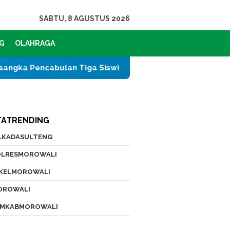
SABTU, 8 AGUSTUS 2026
G
OLAHRAGA
 Tiga Siswi SD
Serap Ribuan Tenaga Lokal, PT CPM
TATRENDING
ILKADASULTENG
OLRESMOROWALI
IKELMOROWALI
OROWALI
EMKABMOROWALI