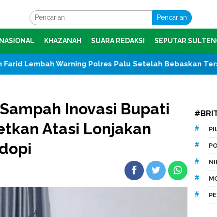
Pencarian
NASIONAL
KHAZANAH
SUARA REDAKSI
SEPUTAR SULTEN
ning Polres Palu Setelah Bebaskan Tersangka Pencabulan
Sampah Inovasi Bupati
#BRI
etkan Atasi Lonjakan
P
dopi
P
N
M
P