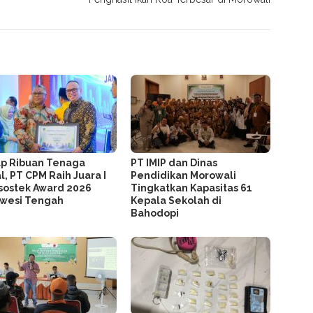
p Ribuan Tenaga
PT IMIP dan Dinas
l, PT CPM Raih Juara I
Pendidikan Morowali
ostek Award 2026
Tingkatkan Kapasitas 61
awesi Tengah
Kepala Sekolah di
Bahodopi