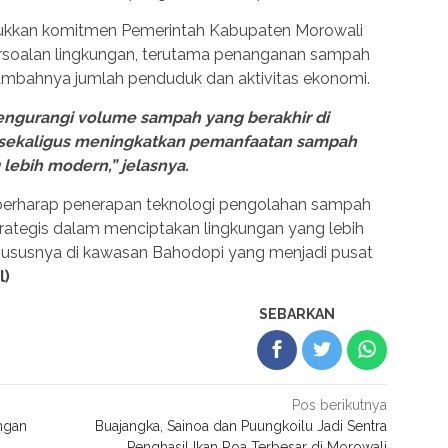
njukkan komitmen Pemerintah Kabupaten Morowali
ersoalan lingkungan, terutama penanganan sampah
tambahnya jumlah penduduk dan aktivitas ekonomi.
engurangi volume sampah yang berakhir di
 sekaligus meningkatkan pemanfaatan sampah
lebih modern,” jelasnya.
berharap penerapan teknologi pengolahan sampah
trategis dalam menciptakan lingkungan yang lebih
 khususnya di kawasan Bahodopi yang menjadi pusat
l)
SEBARKAN
Pos berikutnya
ngan
Buajangka, Sainoa dan Puungkoilu Jadi Sentra
Penghasil Ikan Roa Terbesar di Morowali