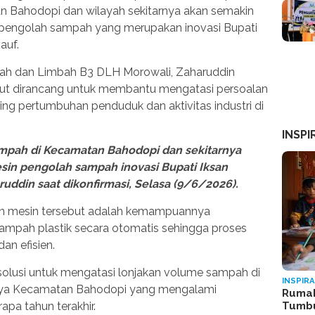
 Bahodopi dan wilayah sekitarnya akan semakin
pengolah sampah yang merupakan inovasi Bupati
auf.
ah dan Limbah B3 DLH Morowali, Zaharuddin
ut dirancang untuk membantu mengatasi persoalan
ng pertumbuhan penduduk dan aktivitas industri di
INSPI
ampah di Kecamatan Bahodopi dan sekitarnya
sin pengolah sampah inovasi Bupati Iksan
ruddin saat dikonfirmasi, Selasa (9/6/2026).
an mesin tersebut adalah kemampuannya
mpah plastik secara otomatis sehingga proses
an efisien.
 solusi untuk mengatasi lonjakan volume sampah di
INSPIRA
nya Kecamatan Bahodopi yang mengalami
Rumah
Tumb
pa tahun terakhir.