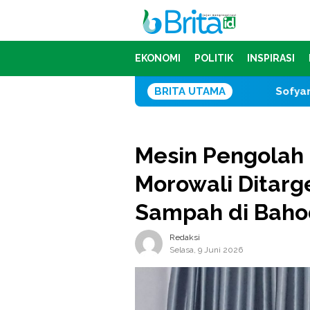
Loncat
ke
konten
EKONOMI
POLITIK
INSPIRASI
BRITA UTAMA
Sofyan Farid Lembah War
Mesin Pengolah 
Morowali Ditarg
Sampah di Baho
Redaksi
Selasa, 9 Juni 2026