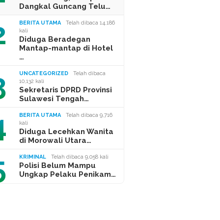
Dangkal Guncang Telu…
2
BERITA UTAMA
Telah dibaca 14,186
kali
Diduga Beradegan
Mantap-mantap di Hotel
…
3
UNCATEGORIZED
Telah dibaca
10,132 kali
Sekretaris DPRD Provinsi
Sulawesi Tengah…
4
BERITA UTAMA
Telah dibaca 9,716
kali
Diduga Lecehkan Wanita
di Morowali Utara…
5
KRIMINAL
Telah dibaca 9,058 kali
Polisi Belum Mampu
Ungkap Pelaku Penikam…